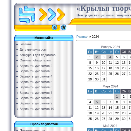
«Крылья творч
Центр дистанционного творческ
Главная
»
2024
Меню сайта
Главная
Январь 2024
Детские конкурсы
Пн
Вт
Ср
Чт
Пт
Сб
В
Конкурсы для педагогов
1
2
3
4
5
6
Оценка победителей
8
9
10
11
12
13
1
Варианты дипломов 2
15
16
17
18
19
20
2
Варианты дипломов 3
22
23
24
25
26
27
2
Варианты дипломов 4
29
30
31
Варианты дипломов 5
Март 2024
Варианты дипломов 6
Пн
Вт
Ср
Чт
Пт
Сб
В
Варианты дипломов 7
1
2
Варианты дипломов 8
4
5
6
7
8
9
1
Варианты дипломов 9
11
12
13
14
15
16
1
Варианты дипломов 10
18
19
20
21
22
23
2
25
26
27
28
29
30
3
Правила участия
Май 2024
Правила участия
Пн
Вт
Ср
Чт
Пт
Сб
В