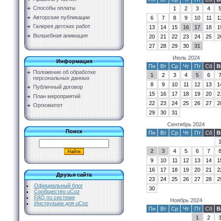
Способы оплаты
1
2
3
4
Авторские публикации
6
7
8
9
10
11
1
Галерея детских работ
13
14
15
16
17
18
1
Волшебная анимация
20
21
22
23
24
25
2
27
28
29
30
31
Июль 2024
Информация
Пн
Вт
Ср
Чт
Пт
Сб
В
Положение об обработке
1
2
3
4
5
6
персональных данных
8
9
10
11
12
13
1
Публичный договор
15
16
17
18
19
20
2
План мероприятий
22
23
24
25
26
27
2
Оргкомитет
29
30
31
Сентябрь 2024
Поиск
Пн
Вт
Ср
Чт
Пт
Сб
В
2
3
4
5
6
7
9
10
11
12
13
14
1
16
17
18
19
20
21
2
Друзья сайта
23
24
25
26
27
28
2
Официальный блог
30
Сообщество uCoz
FAQ по системе
Ноябрь 2024
Инструкции для uCoz
Пн
Вт
Ср
Чт
Пт
Сб
В
1
2