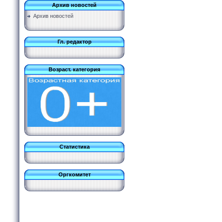
Архив новостей
Архив новостей
Гл. редактор
Возраст. категория
Статистика
Оргкомитет