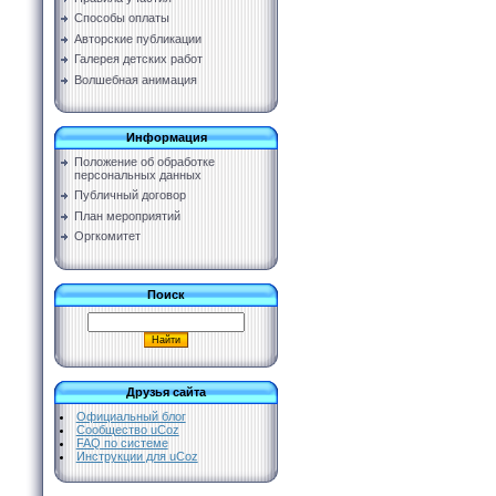
Способы оплаты
Авторские публикации
Галерея детских работ
Волшебная анимация
Информация
Положение об обработке
персональных данных
Публичный договор
План мероприятий
Оргкомитет
Поиск
Друзья сайта
Официальный блог
Сообщество uCoz
FAQ по системе
Инструкции для uCoz