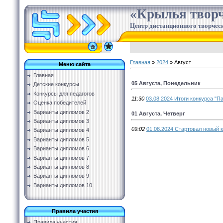
«Крылья творч
Центр дистанционного творческ
Главная
»
2024
»
Август
Меню сайта
Главная
05 Августа, Понедельник
Детские конкурсы
Конкурсы для педагогов
11:30
03.08.2024 Итоги конкурса "П
Оценка победителей
Варианты дипломов 2
01 Августа, Четверг
Варианты дипломов 3
09:02
01.08.2024 Стартовал новый к
Варианты дипломов 4
Варианты дипломов 5
Варианты дипломов 6
Варианты дипломов 7
Варианты дипломов 8
Варианты дипломов 9
Варианты дипломов 10
Правила участия
Правила участия