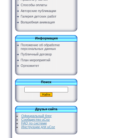
Способы оплаты
Авторские публикации
Галерея детских работ
Волшебная анимация
Информация
Положение об обработке
персональных данных
Публичный договор
План мероприятий
Оргкомитет
Поиск
Друзья сайта
Официальный блог
Сообщество uCoz
FAQ по системе
Инструкции для uCoz