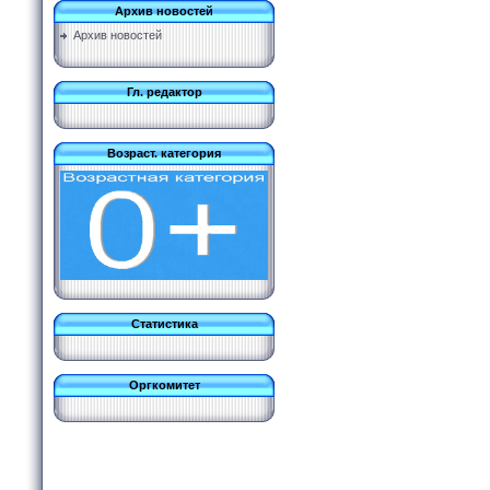
Архив новостей
Архив новостей
Гл. редактор
Возраст. категория
Статистика
Оргкомитет