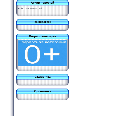
Архив новостей
Архив новостей
Гл. редактор
Возраст. категория
Статистика
Оргкомитет