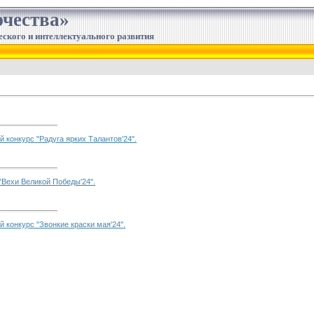
чества»
еского и интеллектуального развития
й конкурс "Радуга ярких Талантов'24".
 "Вехи Великой Победы'24".
й конкурс "Звонкие краски мая'24".