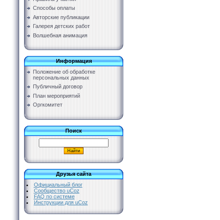
Способы оплаты
Авторские публикации
Галерея детских работ
Волшебная анимация
Информация
Положение об обработке
персональных данных
Публичный договор
План мероприятий
Оргкомитет
Поиск
Друзья сайта
Официальный блог
Сообщество uCoz
FAQ по системе
Инструкции для uCoz