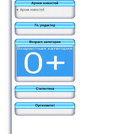
Архив новостей
Архив новостей
Гл. редактор
Возраст. категория
Статистика
Оргкомитет