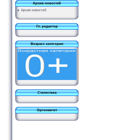
Архив новостей
Архив новостей
Гл. редактор
Возраст. категория
Статистика
Оргкомитет