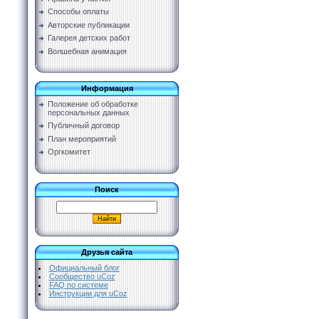
Способы оплаты
Авторские публикации
Галерея детских работ
Волшебная анимация
Информация
Положение об обработке
персональных данных
Публичный договор
План мероприятий
Оргкомитет
Поиск
Друзья сайта
Официальный блог
Сообщество uCoz
FAQ по системе
Инструкции для uCoz