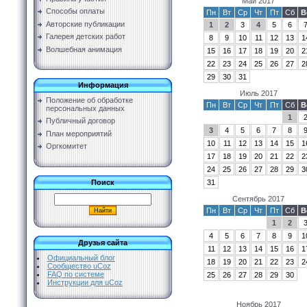
Май 2017
Способы оплаты
Пн
Вт
Ср
Чт
Пт
Сб
В
Авторские публикации
1
2
3
4
5
6
Галерея детских работ
8
9
10
11
12
13
1
Волшебная анимация
15
16
17
18
19
20
2
22
23
24
25
26
27
2
29
30
31
Информация
Июль 2017
Положение об обработке
Пн
Вт
Ср
Чт
Пт
Сб
В
персональных данных
1
Публичный договор
3
4
5
6
7
8
План мероприятий
10
11
12
13
14
15
1
Оргкомитет
17
18
19
20
21
22
2
24
25
26
27
28
29
3
31
Поиск
Сентябрь 2017
Пн
Вт
Ср
Чт
Пт
Сб
В
1
2
4
5
6
7
8
9
1
Друзья сайта
11
12
13
14
15
16
1
Официальный блог
18
19
20
21
22
23
2
Сообщество uCoz
FAQ по системе
25
26
27
28
29
30
Инструкции для uCoz
Ноябрь 2017