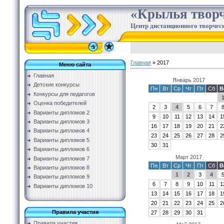
«Крылья творч
Центр дистанционного творческ
Главная
»
2017
Меню сайта
Главная
Январь 2017
Детские конкурсы
Пн
Вт
Ср
Чт
Пт
Сб
В
Конкурсы для педагогов
Оценка победителей
2
3
4
5
6
7
Варианты дипломов 2
9
10
11
12
13
14
1
Варианты дипломов 3
16
17
18
19
20
21
2
Варианты дипломов 4
23
24
25
26
27
28
2
Варианты дипломов 5
30
31
Варианты дипломов 6
Март 2017
Варианты дипломов 7
Пн
Вт
Ср
Чт
Пт
Сб
В
Варианты дипломов 8
1
2
3
4
Варианты дипломов 9
6
7
8
9
10
11
1
Варианты дипломов 10
13
14
15
16
17
18
1
20
21
22
23
24
25
2
Правила участия
27
28
29
30
31
Правила участия