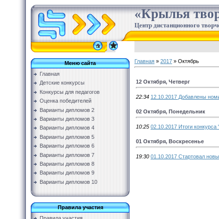
«Крылья твор
Центр дистанционного творч
Главная
»
2017
»
Октябрь
Меню сайта
Главная
12 Октября, Четверг
Детские конкурсы
Конкурсы для педагогов
22:34
12.10.2017 Добавлены номи
Оценка победителей
Варианты дипломов 2
02 Октября, Понедельник
Варианты дипломов 3
10:25
02.10.2017 Итоги конкурса 
Варианты дипломов 4
Варианты дипломов 5
01 Октября, Воскресенье
Варианты дипломов 6
Варианты дипломов 7
19:30
01.10.2017 Стартовал новы
Варианты дипломов 8
Варианты дипломов 9
Варианты дипломов 10
Правила участия
Правила участия