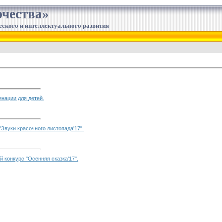
чества»
еского и интеллектуального развития
нации для детей.
"Звуки красочного листопада'17".
й конкурс "Осенняя сказка'17".