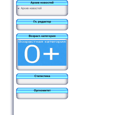
Архив новостей
Архив новостей
Гл. редактор
Возраст. категория
Статистика
Оргкомитет