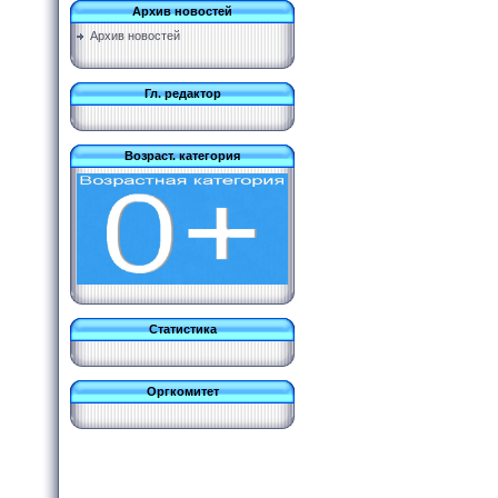
Архив новостей
Архив новостей
Гл. редактор
Возраст. категория
Статистика
Оргкомитет