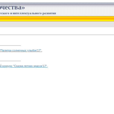
чества»
еского и интеллектуального развития
 "Палитра солнечных улыбок'17".
 конкурс "Сказки летних красок'17".