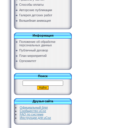
Способы оплаты
Авторские публикации
Галерея детских работ
Волшебная анимация
Информация
Положение об обработке
персональных данных
Публичный договор
План мероприятий
Оргкомитет
Поиск
Друзья сайта
Официальный блог
Сообщество uCoz
FAQ по системе
Инструкции для uCoz