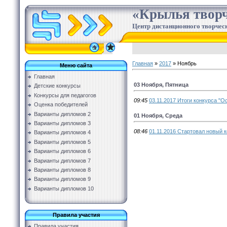
«Крылья творч
Центр дистанционного творческ
Главная
»
2017
»
Ноябрь
Меню сайта
Главная
03 Ноября, Пятница
Детские конкурсы
Конкурсы для педагогов
09:45
03.11.2017 Итоги конкурса "Ос
Оценка победителей
Варианты дипломов 2
01 Ноября, Среда
Варианты дипломов 3
08:46
01.11.2016 Стартовал новый к
Варианты дипломов 4
Варианты дипломов 5
Варианты дипломов 6
Варианты дипломов 7
Варианты дипломов 8
Варианты дипломов 9
Варианты дипломов 10
Правила участия
Правила участия