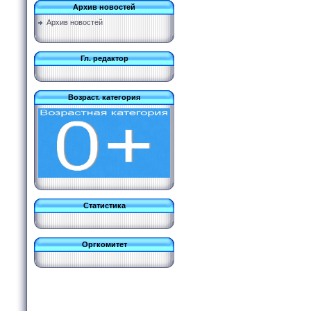
Архив новостей
Архив новостей
Гл. редактор
Возраст. категория
Статистика
Оргкомитет