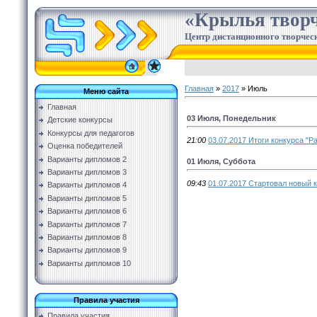
«Крылья творч
Центр дистанционного творческ
Главная
»
2017
»
Июль
Меню сайта
Главная
03 Июля, Понедельник
Детские конкурсы
Конкурсы для педагогов
21:00
03.07.2017 Итоги конкурса "Ра
Оценка победителей
Варианты дипломов 2
01 Июля, Суббота
Варианты дипломов 3
09:43
01.07.2017 Стартовал новый 
Варианты дипломов 4
Варианты дипломов 5
Варианты дипломов 6
Варианты дипломов 7
Варианты дипломов 8
Варианты дипломов 9
Варианты дипломов 10
Правила участия
Правила участия