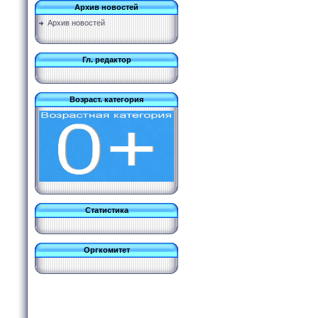
Архив новостей
Архив новостей
Гл. редактор
Возраст. категория
Статистика
Оргкомитет