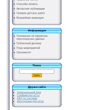
Способы оплаты
Авторские публикации
Галерея детских работ
Волшебная анимация
Информация
Положение об обработке
персональных данных
Публичный договор
План мероприятий
Оргкомитет
Поиск
Друзья сайта
Официальный блог
Сообщество uCoz
FAQ по системе
Инструкции для uCoz