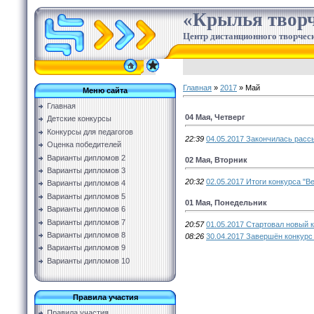
«Крылья творч
Центр дистанционного творческ
Главная
»
2017
»
Май
Меню сайта
Главная
04 Мая, Четверг
Детские конкурсы
Конкурсы для педагогов
22:39
04.05.2017 Закончилась расс
Оценка победителей
Варианты дипломов 2
02 Мая, Вторник
Варианты дипломов 3
20:32
02.05.2017 Итоги конкурса "В
Варианты дипломов 4
Варианты дипломов 5
01 Мая, Понедельник
Варианты дипломов 6
Варианты дипломов 7
20:57
01.05.2017 Стартовал новый к
Варианты дипломов 8
08:26
30.04.2017 Завершён конкурс
Варианты дипломов 9
Варианты дипломов 10
Правила участия
Правила участия