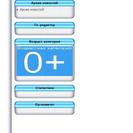
Архив новостей
Архив новостей
Гл. редактор
Возраст. категория
Статистика
Оргкомитет