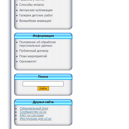
Способы оплаты
Авторские публикации
Галерея детских работ
Волшебная анимация
Информация
Положение об обработке
персональных данных
Публичный договор
План мероприятий
Оргкомитет
Поиск
Друзья сайта
Официальный блог
Сообщество uCoz
FAQ по системе
Инструкции для uCoz