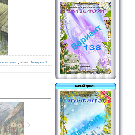
оделки детей
|
Добавил
:
Модератор3
Новый дизайн