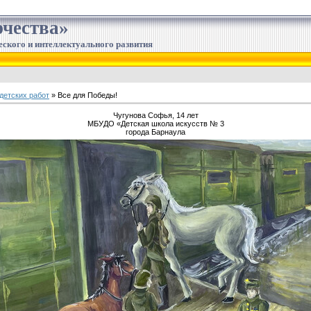
чества»
еского и интеллектуального развития
детских работ
» Все для Победы!
Чугунова Софья, 14 лет
МБУДО «Детская школа искусств № 3
города Барнаула