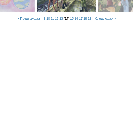
« Предыдущая
|
9
10
11
12
13
[
14
]
15
16
17
18
19
|
Следующая »