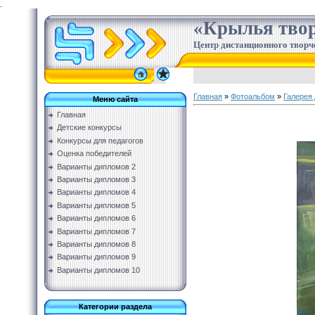
.
«Крылья твор
Центр дистанционного творч
Главная
»
Фотоальбом
»
Галерея 
Меню сайта
Главная
Детские конкурсы
Конкурсы для педагогов
Оценка победителей
Варианты дипломов 2
Варианты дипломов 3
Варианты дипломов 4
Варианты дипломов 5
Варианты дипломов 6
Варианты дипломов 7
Варианты дипломов 8
Варианты дипломов 9
Варианты дипломов 10
Категории раздела