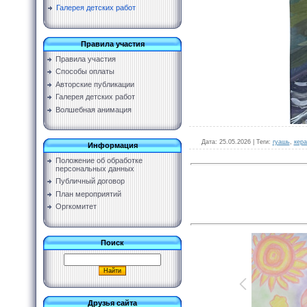
Галерея детских работ
Правила участия
Правила участия
Способы оплаты
Авторские публикации
Галерея детских работ
Волшебная анимация
Дата
: 25.05.2026 |
Теги
:
гуашь
,
кера
Информация
Положение об обработке
персональных данных
Публичный договор
План мероприятий
Оргкомитет
Поиск
Друзья сайта