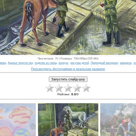
Просмотров
: 70 |
Размеры
: 700x599px/205.6Kb
мика
,
Крылья творчества
,
поделки из глины
,
конкурс
,
рисунки детей
,
Природный материал
,
акварель
,
п
Просмотреть фотографию в реальном размере
Рейтинг
:
0.0
/
0