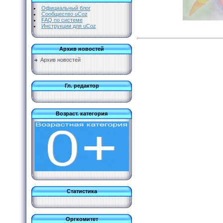
Официальный блог
Сообщество uCoz
FAQ по системе
Инструкции для uCoz
Архив новостей
Архив новостей
Гл. редактор
Возраст. категория
Статистика
Оргкомитет