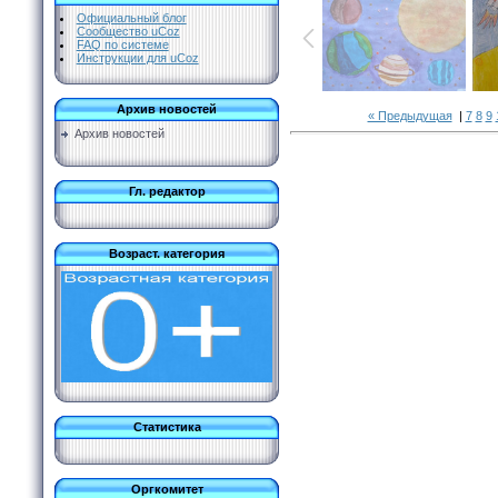
Официальный блог
Сообщество uCoz
FAQ по системе
Инструкции для uCoz
Архив новостей
« Предыдущая
|
7
8
9
Архив новостей
Гл. редактор
Возраст. категория
Статистика
Оргкомитет