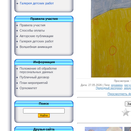
Галерея детских работ
Правила участия
Правила участия
Способы оплаты
Авторские публикации
Галерея детских работ
Волшебная анимация
Информация
Положение об обработке
персональных данных
Публичный договор
Просмотров
:
План мероприятий
Дата
: 27.05.2026 |
Теги
:
керамика
,
рисун
Оргкомитет
Природный материал
,
аквар
Просмотреть ф
Поиск
Друзья сайта