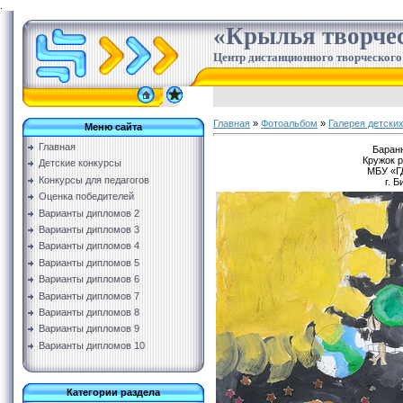
.
«Крылья творче
Центр дистанционного творческого
Главная
»
Фотоальбом
»
Галерея детских
Меню сайта
Главная
Баранн
Кружок 
Детские конкурсы
МБУ «ГД
Конкурсы для педагогов
г. 
Оценка победителей
Варианты дипломов 2
Варианты дипломов 3
Варианты дипломов 4
Варианты дипломов 5
Варианты дипломов 6
Варианты дипломов 7
Варианты дипломов 8
Варианты дипломов 9
Варианты дипломов 10
Категории раздела