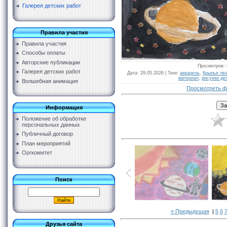
Галерея детских работ
Правила участия
Правила участия
Способы оплаты
Авторские публикации
Просмотров
:
Галерея детских работ
Дата
: 29.05.2026 |
Теги
:
акварель
,
Крылья тв
материал
,
рисунки де
Волшебная анимация
Просмотреть ф
Информация
Положение об обработке
персональных данных
Публичный договор
План мероприятий
Оргкомитет
Поиск
« Предыдущая
|
5
6
Друзья сайта