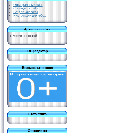
Официальный блог
Сообщество uCoz
FAQ по системе
Инструкции для uCoz
Архив новостей
Архив новостей
Гл. редактор
Возраст. категория
Статистика
Оргкомитет