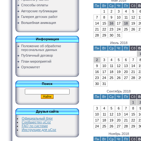
Май 2018
Способы оплаты
Пн
Вт
Ср
Чт
Пт
Сб
В
Авторские публикации
1
2
3
4
5
Галерея детских работ
7
8
9
10
11
12
1
Волшебная анимация
14
15
16
17
18
19
2
21
22
23
24
25
26
2
28
29
30
31
Информация
Июль 2018
Положение об обработке
Пн
Вт
Ср
Чт
Пт
Сб
В
персональных данных
Публичный договор
2
3
4
5
6
7
План мероприятий
9
10
11
12
13
14
1
Оргкомитет
16
17
18
19
20
21
2
23
24
25
26
27
28
2
30
31
Поиск
Сентябрь 2018
Пн
Вт
Ср
Чт
Пт
Сб
В
1
3
4
5
6
7
8
Друзья сайта
10
11
12
13
14
15
1
Официальный блог
17
18
19
20
21
22
2
Сообщество uCoz
FAQ по системе
24
25
26
27
28
29
3
Инструкции для uCoz
Ноябрь 2018
Пн
Вт
Ср
Чт
Пт
Сб
В