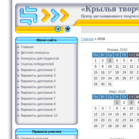
«Крылья творч
Центр дистанционного творческ
Главная
»
2018
Меню сайта
Главная
Январь 2018
Детские конкурсы
Пн
Вт
Ср
Чт
Пт
Сб
В
Конкурсы для педагогов
1
2
3
4
5
6
Оценка победителей
8
9
10
11
12
13
1
Варианты дипломов 2
15
16
17
18
19
20
2
Варианты дипломов 3
22
23
24
25
26
27
2
Варианты дипломов 4
29
30
31
Варианты дипломов 5
Март 2018
Варианты дипломов 6
Пн
Вт
Ср
Чт
Пт
Сб
В
Варианты дипломов 7
1
2
3
Варианты дипломов 8
5
6
7
8
9
10
1
Варианты дипломов 9
12
13
14
15
16
17
1
Варианты дипломов 10
19
20
21
22
23
24
2
26
27
28
29
30
31
Правила участия
Правила участия