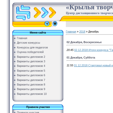
«Крылья творч
Центр дистанционного творческ
Главная
»
2018
»
Декабрь
Меню сайта
Главная
02 Декабря, Воскресенье
Детские конкурсы
Конкурсы для педагогов
20:45
02.12.2018 Итоги конкурса "Т
Оценка победителей
Варианты дипломов 2
01 Декабря, Суббота
Варианты дипломов 3
11:55
01.12.2018 Стартовал новый к
Варианты дипломов 4
Варианты дипломов 5
Варианты дипломов 6
Варианты дипломов 7
Варианты дипломов 8
Варианты дипломов 9
Варианты дипломов 10
Правила участия
Правила участия