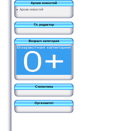
Архив новостей
Архив новостей
Гл. редактор
Возраст. категория
Статистика
Оргкомитет