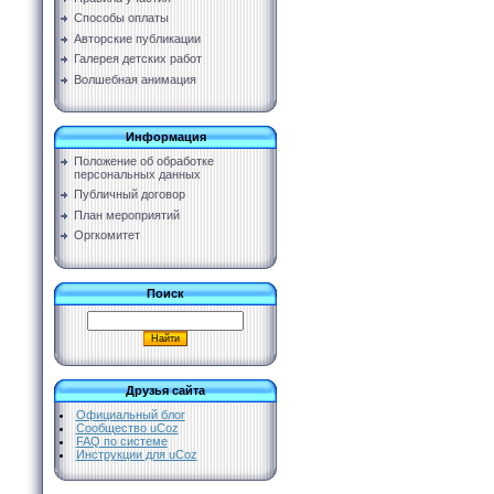
Способы оплаты
Авторские публикации
Галерея детских работ
Волшебная анимация
Информация
Положение об обработке
персональных данных
Публичный договор
План мероприятий
Оргкомитет
Поиск
Друзья сайта
Официальный блог
Сообщество uCoz
FAQ по системе
Инструкции для uCoz