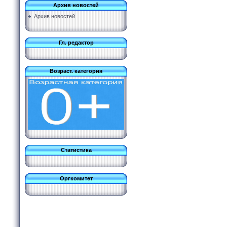
Архив новостей
Архив новостей
Гл. редактор
Возраст. категория
Статистика
Оргкомитет