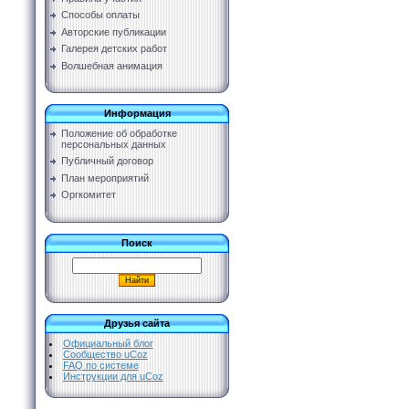
Способы оплаты
Авторские публикации
Галерея детских работ
Волшебная анимация
Информация
Положение об обработке
персональных данных
Публичный договор
План мероприятий
Оргкомитет
Поиск
Друзья сайта
Официальный блог
Сообщество uCoz
FAQ по системе
Инструкции для uCoz