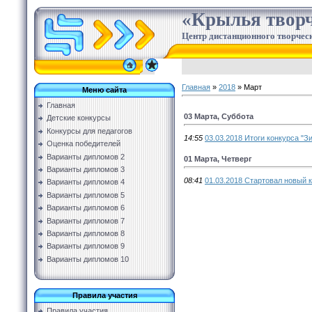
«Крылья творч
Центр дистанционного творческ
Главная
»
2018
»
Март
Меню сайта
Главная
03 Марта, Суббота
Детские конкурсы
Конкурсы для педагогов
14:55
03.03.2018 Итоги конкурса "З
Оценка победителей
Варианты дипломов 2
01 Марта, Четверг
Варианты дипломов 3
08:41
01.03.2018 Стартовал новый к
Варианты дипломов 4
Варианты дипломов 5
Варианты дипломов 6
Варианты дипломов 7
Варианты дипломов 8
Варианты дипломов 9
Варианты дипломов 10
Правила участия
Правила участия