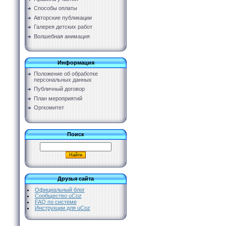
Способы оплаты
Авторские публикации
Галерея детских работ
Волшебная анимация
Информация
Положение об обработке
персональных данных
Публичный договор
План мероприятий
Оргкомитет
Поиск
Друзья сайта
Официальный блог
Сообщество uCoz
FAQ по системе
Инструкции для uCoz