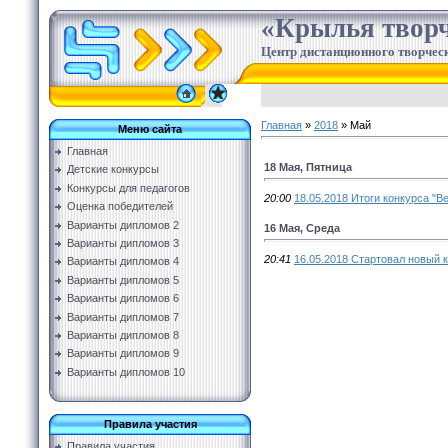
«Крылья творч
Центр дистанционного творческ
Главная
»
2018
»
Май
Меню сайта
Главная
18 Мая, Пятница
Детские конкурсы
Конкурсы для педагогов
20:00
18.05.2018 Итоги конкурса "В
Оценка победителей
Варианты дипломов 2
16 Мая, Среда
Варианты дипломов 3
20:41
16.05.2018 Стартовал новый к
Варианты дипломов 4
Варианты дипломов 5
Варианты дипломов 6
Варианты дипломов 7
Варианты дипломов 8
Варианты дипломов 9
Варианты дипломов 10
Правила участия
Правила участия