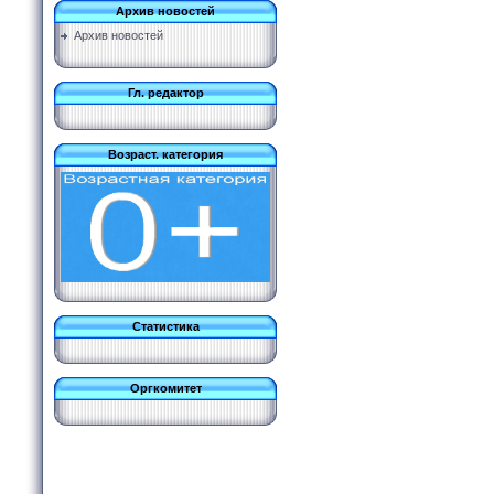
Архив новостей
Архив новостей
Гл. редактор
Возраст. категория
Статистика
Оргкомитет