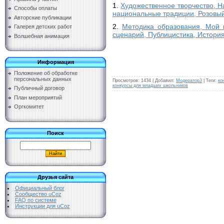
1.
Художественное творчество, Н
Способы оплаты
национальные традиции, Розовый
Авторские публикации
2.
Методика образования, Мой 
Галерея детских работ
сценарий, Публицистика, Истори
Волшебная анимация
Информация
Положение об обработке
персональных данных
Просмотров
:
1434
|
Добавил
:
Модератор3
|
Теги
:
ко
конкурсы для младших школьников
Публичный договор
План мероприятий
Оргкомитет
Поиск
Друзья сайта
Официальный блог
Сообщество uCoz
FAQ по системе
Инструкции для uCoz