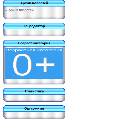
Архив новостей
Архив новостей
Гл. редактор
Возраст. категория
Статистика
Оргкомитет