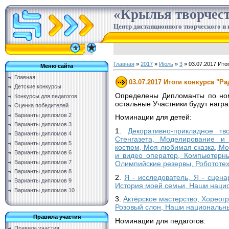
«Крылья творчес
Центр дистанционного творческого и 
Главная
»
2017
»
Июль
»
3
» 03.07.2017 Итог
Меню сайта
Главная
03.07.2017 Итоги конкурса "Ра
Детские конкурсы
Определены Дипломанты по номи
Конкурсы для педагогов
остальные Участники будут нагр
Оценка победителей
Варианты дипломов 2
Номинации для детей:
Варианты дипломов 3
1.
Декоративно-прикладное тв
Варианты дипломов 4
Стенгазета, Моделирование и 
Варианты дипломов 5
костюм, Моя любимая сказка, М
Варианты дипломов 6
и видео оператор, Компьютерны
Варианты дипломов 7
Олимпийские резервы, Робототех
Варианты дипломов 8
2.
Я - исследователь, Я - сцена
Варианты дипломов 9
История моей семьи, Наши нацио
Варианты дипломов 10
3.
Актёрское мастерство, Хореог
Розовый слон, Наши национальн
Правила участия
Номинации для педагогов:
Правила участия