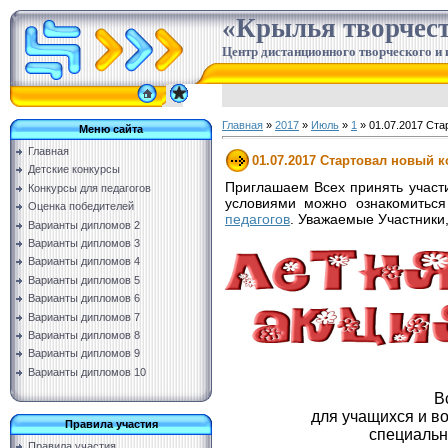
«Крылья творчес
Центр дистанционного творческого и 
Главная
»
2017
»
Июль
»
1
» 01.07.2017 Ста
Меню сайта
Главная
01.07.2017 Стартовал новый 
Детские конкурсы
Приглашаем Всех принять участи
Конкурсы для педагогов
условиями можно ознакомиться
Оценка победителей
педагогов
. Уважаемые Участники
Варианты дипломов 2
Варианты дипломов 3
Варианты дипломов 4
Варианты дипломов 5
Варианты дипломов 6
Варианты дипломов 7
Варианты дипломов 8
Варианты дипломов 9
Варианты дипломов 10
В
для учащихся и в
Правила участия
специальн
Правила участия