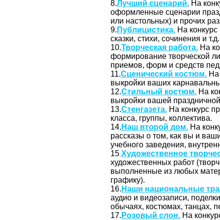
8.
Лучший сценарий.
На конк
оформленные сценарии празд
или настольных) и прочих ра
9.
Публицистика.
На конкурс
сказки, стихи, сочинения и т.д
10.
Творческая работа.
На ко
формирование творческой ли
приемов, форм и средств пед
11.
Сценический костюм.
На 
выкройки ваших карнавальны
12.
Стильный костюм.
На ко
выкройки вашей праздничной,
13.
Стенгазета.
На конкурс п
класса, группы, коллектива.
14.
Наш второй дом.
На конк
рассказы о том, как вы и ва
учебного заведения, внутренн
15
Художественное творче
.
художественных работ (творч
выполненные из любых матер
графику).
16.
Наши национальные тра
аудио и видеозаписи, поделк
обычаях, костюмах, танцах, пе
17.
Розовый слон.
На конкур