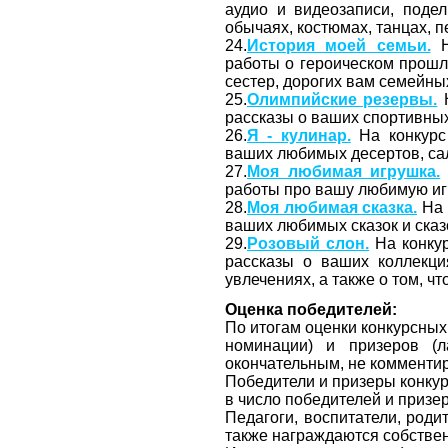
аудио и видеозаписи, поде
обычаях, костюмах, танцах, пе
24.
История моей семьи.
работы о героическом прошл
сестер, дорогих вам семейны
25.
Олимпийские резервы.
Н
рассказы о ваших спортивны
26.
Я - кулинар.
На конкурс 
ваших любимых десертов, сала
27.
Моя любимая игрушка.
работы про вашу любимую иг
28.
Моя любимая сказка.
На 
ваших любимых сказок и сказ
29.
Розовый слон.
На конкур
рассказы о ваших коллекция
увлечениях, а также о том, 
Оценка победителей:
По итогам оценки конкурсных р
номинации) и призеров (л
окончательным, не комментир
Победители и призеры конку
в число победителей и призе
Педагоги, воспитатели, роди
также награждаются собств