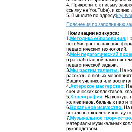
4. Прикрепите к письму заявк
ссылку на YouTube), и копию
5. Вышлите по адресу:
kryl-tv
Пояснения по заполнению за
Номинации конкурса:
1.
Методика образования.
На
пособия раскрывающие формы
педагогических технологий.
2.
Мой педагогический проек
о разработанной вами систем
педагогической задачи.
3.
Мы растим таланты.
На ко
рассказы о любых мероприятия
Ваших учеников или воспита
4.
Актерское мастерство.
На
сценических коллективов, кла
5.
Хореография.
На конкурс 
коллективов, бальных пар и 
6.
Вокальное искусство.
На 
вокальных коллективов, дуэт
7.
Музыкальное творчество
материалы музыкальных колл
руководством.