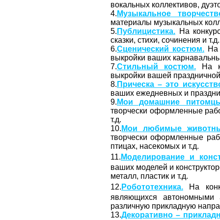
вокальных коллективов, дуэто
4.
Музыкальное творчеств
материалы музыкальных колл
5.
Публицистика.
На конкурс
сказки, стихи, сочинения и т.д.
6.
Сценический костюм.
На 
выкройки ваших карнавальных
7.
Стильный костюм.
На ко
выкройки вашей праздничной,
8.
Прическа – это искусств
ваших ежедневных и праздни
9.
Мои домашние питомцы
творчески оформленные рабо
т.д.
10.
Мои любимые животны
творчески оформленные раб
птицах, насекомых и т.д.
11.
Моделирование и конст
ваших моделей и конструктор
металл, пластик и т.д.
12.
Робототехника.
На конк
являющихся автономными 
различную прикладную напра
13.
Декоративно – прикладн