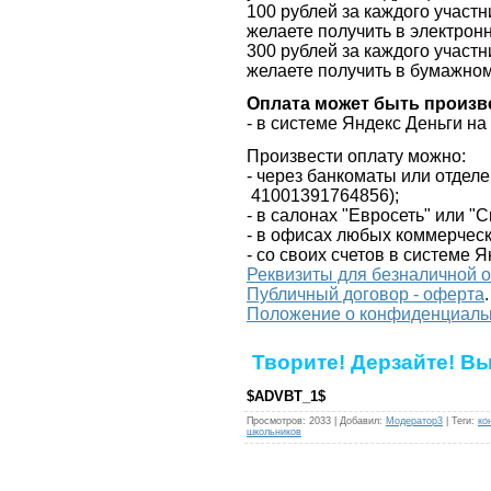
100 рублей за каждого участ
желаете получить в электрон
300 рублей за каждого участ
желаете получить в бумажно
Оплата может быть произв
- в системе Яндекс Деньги 
Произвести оплату можно:
- через банкоматы или отдел
41001391764856);
- в салонах "Евросеть" или "
- в офисах любых коммерческ
- со своих счетов в системе Я
Реквизиты для безналичной 
Публичный договор - оферта
.
Положение о конфиденциаль
Творите! Дерзайте! В
$ADVBT_1$
Просмотров
:
2033
|
Добавил
:
Модератор3
|
Теги
:
ко
школьников