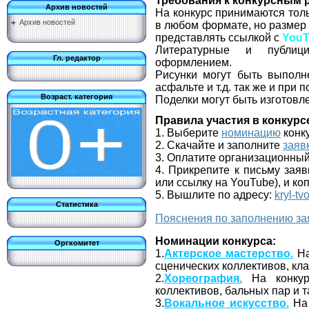
Требования к конкурсным 
Архив новостей
На конкурс принимаются тол
Архив новостей
в любом формате, но разме
представлять ссылкой с
YouT
Литературные и публици
Гл. редактор
оформлением.
Рисунки могут быть выполн
асфальте и т.д. так же и при
Возраст. категория
Поделки могут быть изготовл
Правила участия в конкурс
1. Выберите
номинацию
конк
2. Скачайте и заполните
заяв
3. Оплатите организационный
4. Прикрепите к письму заяв
или ссылку на YouTube), и ко
5. Вышлите по адресу:
kryl-tv
Статистика
Пояснения по заполнению за
Номинации конкурса:
Оргкомитет
1.
Актерское мастерство.
На
сценических коллективов, кла
2.
Хореография.
На конкур
коллективов, бальных пар и 
3.
Вокальное искусство.
На