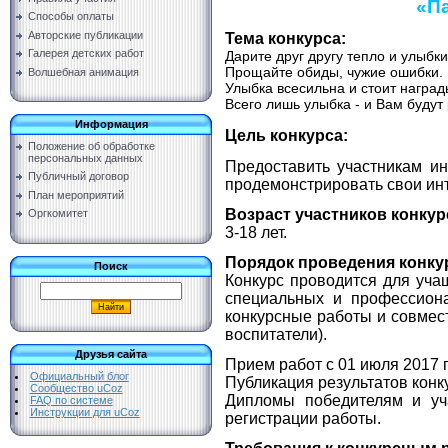
«П
Способы оплаты
Авторские публикации
Тема конкурса:
Галерея детских работ
Дарите друг другу тепло и улыбки
Прощайте обиды, чужие ошибки.
Волшебная анимация
Улыбка всесильна и стоит наград
Всего лишь улыбка - и Вам будут
Информация
Цель конкурса:
Положение об обработке
персональных данных
Предоставить участникам и
Публичный договор
продемонстрировать свои инт
План мероприятий
Возраст участников конкур
Оргкомитет
3-18 лет.
Порядок проведения конку
Поиск
Конкурс проводится для уча
специальных и профессиона
конкурсные работы и совмест
воспитатели).
Друзья сайта
Прием работ с 01 июля 2017 г
Официальный блог
Публикация результатов конку
Сообщество uCoz
Дипломы победителям и уч
FAQ по системе
Инструкции для uCoz
регистрации работы.