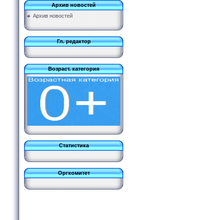
Архив новостей
Архив новостей
Гл. редактор
Возраст. категория
Статистика
Оргкомитет