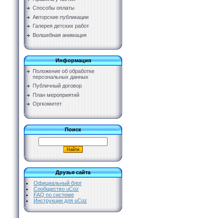
Способы оплаты
Авторские публикации
Галерея детских работ
Волшебная анимация
Информация
Положение об обработке
персональных данных
Публичный договор
План мероприятий
Оргкомитет
Поиск
Друзья сайта
Официальный блог
Сообщество uCoz
FAQ по системе
Инструкции для uCoz