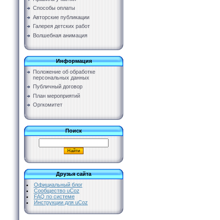
Способы оплаты
Авторские публикации
Галерея детских работ
Волшебная анимация
Информация
Положение об обработке
персональных данных
Публичный договор
План мероприятий
Оргкомитет
Поиск
Друзья сайта
Официальный блог
Сообщество uCoz
FAQ по системе
Инструкции для uCoz