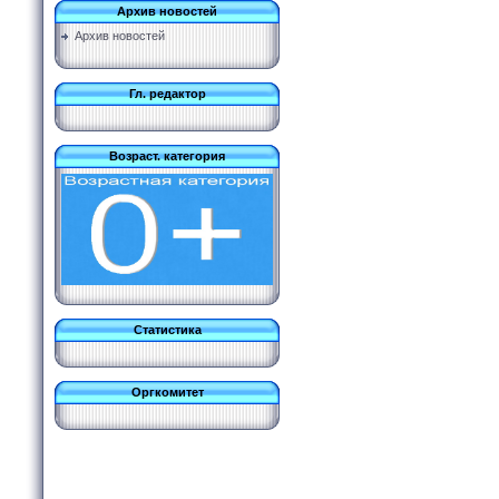
Архив новостей
Архив новостей
Гл. редактор
Возраст. категория
Статистика
Оргкомитет