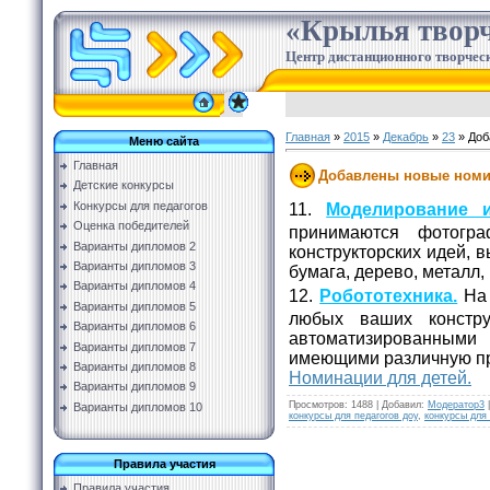
«Крылья творч
Центр дистанционного творческ
Главная
»
2015
»
Декабрь
»
23
» Доб
Меню сайта
Главная
Добавлены новые номин
Детские конкурсы
Конкурсы для педагогов
11.
Моделирование и
Оценка победителей
принимаются фотог
Варианты дипломов 2
конструкторских идей, 
Варианты дипломов 3
бумага, дерево, металл, 
Варианты дипломов 4
12.
Робототехника.
На 
Варианты дипломов 5
любых ваших констру
Варианты дипломов 6
автоматизированны
Варианты дипломов 7
имеющими различную пр
Варианты дипломов 8
Номинации для детей.
Варианты дипломов 9
Просмотров
:
1488
|
Добавил
:
Модератор3
Варианты дипломов 10
конкурсы для педагогов доу
,
конкурсы для
Правила участия
Правила участия