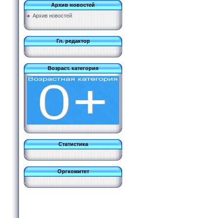
Архив новостей
Архив новостей
Гл. редактор
Возраст. категория
Статистика
Оргкомитет