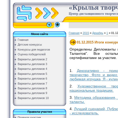
«Крылья творч
Центр дистанционного творческ
Главная
»
2015
»
Декабрь
»
1
» 01.12
Меню сайта
Главная
01.12.2015 Итоги конкур
Детские конкурсы
Определены Дипломанты п
Конкурсы для педагогов
Талантов". Все остал
Оценка победителей
сертификатами за участие.
Варианты дипломов 2
Варианты дипломов 3
Варианты дипломов 4
1.
Декоративно - прикл
Варианты дипломов 5
творчество, Фото и виде
любимая игрушка, Я - кул
Варианты дипломов 6
Варианты дипломов 7
2.
Художественное тво
Варианты дипломов 8
национальные традиции.
Варианты дипломов 9
3.
Методика образования, 
Варианты дипломов 10
таланты.
4.
Лучший сценарий, Публиц
Правила участия
- исследователь.
Правила участия