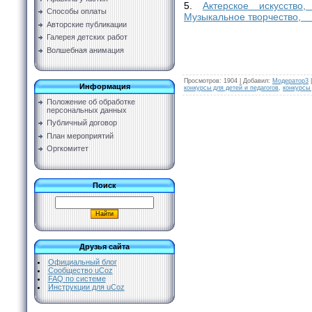
5.
Актерское искусство
Способы оплаты
Музыкальное творчество,
Авторские публикации
Галерея детских работ
Волшебная анимация
Просмотров
:
1904
|
Добавил
:
Модератор3
Информация
конкурсы для детей и педагогов
,
конкурсы
Положение об обработке
персональных данных
Публичный договор
План мероприятий
Оргкомитет
Поиск
Друзья сайта
Официальный блог
Сообщество uCoz
FAQ по системе
Инструкции для uCoz