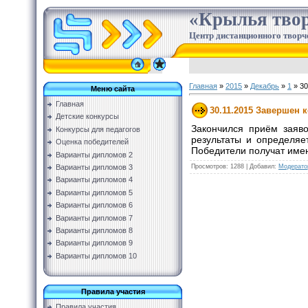
«Крылья твор
Центр дистанционного творч
Главная
»
2015
»
Декабрь
»
1
» 30
Меню сайта
Главная
30.11.2015 Завершен 
Детские конкурсы
Закончился приём заяво
Конкурсы для педагогов
результаты и определяе
Оценка победителей
Победители получат име
Варианты дипломов 2
Просмотров
:
1288
|
Добавил
:
Модерато
Варианты дипломов 3
Варианты дипломов 4
Варианты дипломов 5
Варианты дипломов 6
Варианты дипломов 7
Варианты дипломов 8
Варианты дипломов 9
Варианты дипломов 10
Правила участия
Правила участия