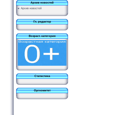
Архив новостей
Архив новостей
Гл. редактор
Возраст. категория
Статистика
Оргкомитет