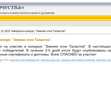
чества»
еского и интеллектуального развития
.11.2015 Завершен конкурс "Зимние огни Талантов".
конкурс "Зимние огни Талантов".
к на участие в конкурсе "Зимние огни Талантов". В настояще
т победителей. В течении 3-5 дней итоги будут опубликованы на
нные сертификаты и дипломы. Всем СПАСИБО за участие!
р3
|
Теги
:
конкурсы для педагогов доу
,
конкурсы рисунко
,
конкурсы для детей и педагогов
,
конкурсы для