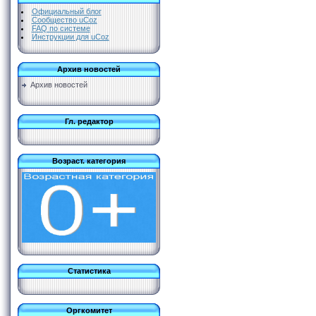
Официальный блог
Сообщество uCoz
FAQ по системе
Инструкции для uCoz
Архив новостей
Архив новостей
Гл. редактор
Возраст. категория
Статистика
Оргкомитет