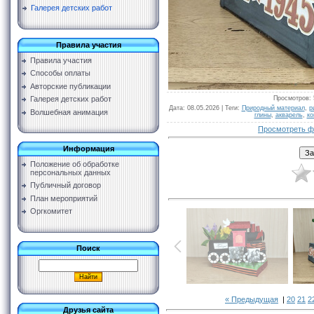
Галерея детских работ
Правила участия
Правила участия
Способы оплаты
Авторские публикации
Просмотров
:
Галерея детских работ
Дата
: 08.05.2026 |
Теги
:
Природный материал
,
р
Волшебная анимация
глины
,
акварель
,
ко
Просмотреть ф
Информация
Положение об обработке
персональных данных
Публичный договор
План мероприятий
Оргкомитет
Поиск
« Предыдущая
|
20
21
2
Друзья сайта