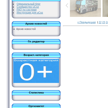
Официальный блог
Сообщество uCoz
FAQ по системе
Инструкции для uCoz
« Предыдущая
|
22
23
2
Архив новостей
Архив новостей
Гл. редактор
Возраст. категория
Статистика
Оргкомитет