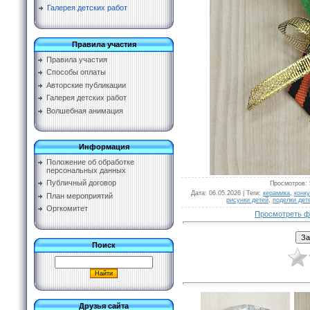
Галерея детских работ
Правила участия
Правила участия
Способы оплаты
Авторские публикации
Галерея детских работ
Волшебная анимация
Информация
Положение об обработке
персональных данных
Публичный договор
Просмотров
:
Дата
: 06.05.2026 |
Теги
:
керамика
,
конк
План мероприятий
рисунки детей
,
поделки дет
Оргкомитет
Просмотреть ф
Поиск
Друзья сайта