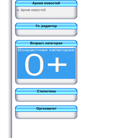
Архив новостей
Архив новостей
Гл. редактор
Возраст. категория
Статистика
Оргкомитет