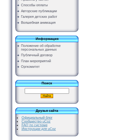
Способы оплаты
Авторские публикации
Галерея детских работ
Волшебная анимация
Информация
Положение об обработке
персональных данных
Публичный договор
План мероприятий
Оргкомитет
Поиск
Друзья сайта
Официальный блог
Сообщество uCoz
FAQ по системе
Инструкции для uCoz