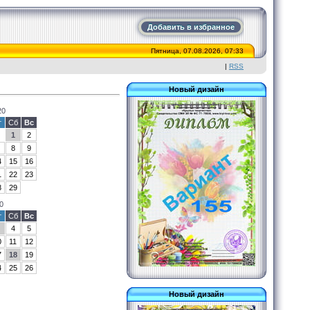
Добавить в избранное
Пятница, 07.08.2026, 07:33
|
RSS
Новый дизайн
20
т
Сб
Вс
1
2
8
9
4
15
16
1
22
23
8
29
0
т
Сб
Вс
4
5
0
11
12
7
18
19
4
25
26
Новый дизайн