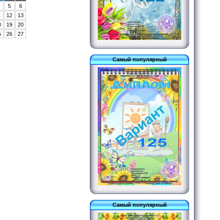
5
6
1
12
13
8
19
20
5
26
27
Самый популярный
Самый популярный