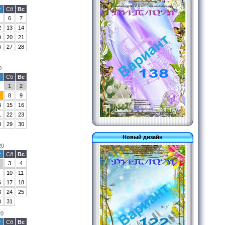
т
Сб
Вс
6
7
2
13
14
9
20
21
6
27
28
0
т
Сб
Вс
1
2
8
9
4
15
16
1
22
23
8
29
30
Новый дизайн
20
т
Сб
Вс
3
4
10
11
6
17
18
3
24
25
0
31
20
т
Сб
Вс