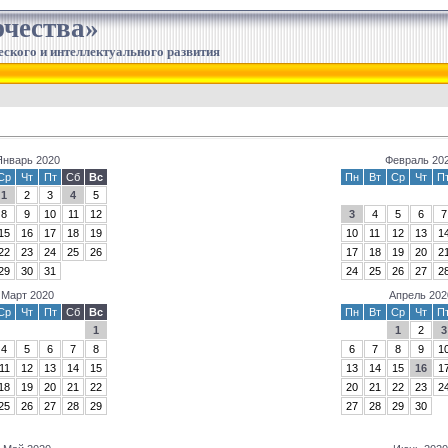
чества»
еского и интеллектуального развития
Январь 2020
Февраль 20
Ср
Чт
Пт
Сб
Вс
Пн
Вт
Ср
Чт
П
1
2
3
4
5
8
9
10
11
12
3
4
5
6
7
15
16
17
18
19
10
11
12
13
1
22
23
24
25
26
17
18
19
20
2
29
30
31
24
25
26
27
2
Март 2020
Апрель 202
Ср
Чт
Пт
Сб
Вс
Пн
Вт
Ср
Чт
П
1
1
2
3
4
5
6
7
8
6
7
8
9
1
11
12
13
14
15
13
14
15
16
1
18
19
20
21
22
20
21
22
23
2
25
26
27
28
29
27
28
29
30