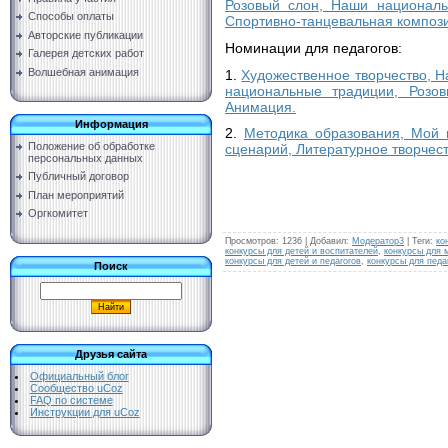
Розовый слон, Наши националь
Способы оплаты
Спортивно-танцевальная композ
Авторские публикации
Номинации для педагогов:
Галерея детских работ
Волшебная анимация
1.
Художественное творчество, Н
национальные традиции, Розов
Анимация.
Информация
2.
Методика образования, Мой 
Положение об обработке
сценарий, Литературное творчест
персональных данных
Публичный договор
План мероприятий
Оргкомитет
Просмотров
:
1236
|
Добавил
:
Модератор3
|
Теги
:
ко
конкурсы для детей и воспитателей
,
конкурсы для 
конкурсы для детей и педагогов
,
конкурсы для педа
Поиск
Друзья сайта
Официальный блог
Сообщество uCoz
FAQ по системе
Инструкции для uCoz