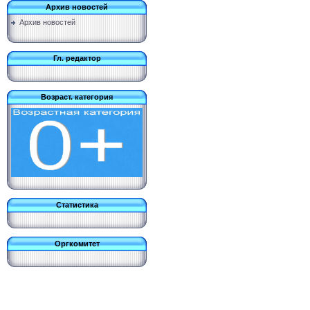
Архив новостей
Архив новостей
Гл. редактор
Возраст. категория
Статистика
Оргкомитет