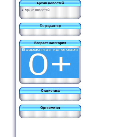
Архив новостей
Архив новостей
Гл. редактор
Возраст. категория
Статистика
Оргкомитет