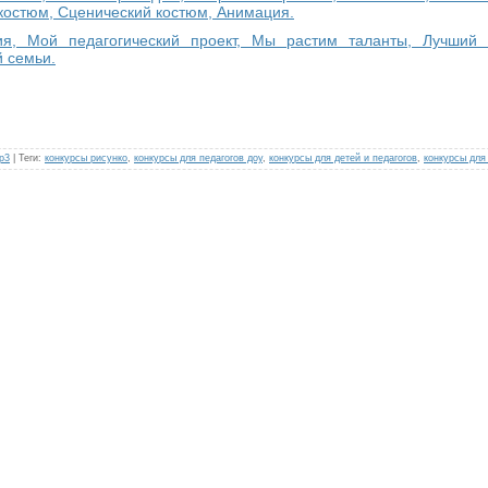
костюм, Сценический костюм, Анимация.
ия, Мой педагогический проект, Мы растим таланты, Лучший 
й семьи.
р3
|
Теги
:
конкурсы рисунко
,
конкурсы для педагогов доу
,
конкурсы для детей и педагогов
,
конкурсы для