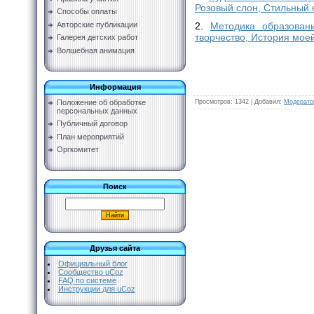
Розовый слон, Стильный 
Способы оплаты
Авторские публикации
2.
Методика образован
творчество, История мое
Галерея детских работ
Волшебная анимация
Информация
Просмотров
:
1342
|
Добавил
:
Модерато
Положение об обработке
персональных данных
Публичный договор
План мероприятий
Оргкомитет
Поиск
Друзья сайта
Официальный блог
Сообщество uCoz
FAQ по системе
Инструкции для uCoz