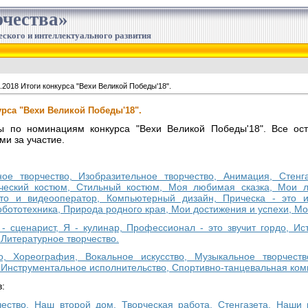
чества»
еского и интеллектуального развития
.2018 Итоги конкурса "Вехи Великой Победы'18".
курса "Вехи Великой Победы'18".
 по номинациям конкурса "Вехи Великой Победы'18". Все ост
и за участие.
ное творчество, Изобразительное творчество, Анимация, Стен
ический костюм, Стильный костюм, Моя любимая сказка, Мои
о и видеооператор, Компьютерный дизайн, Прическа - это ис
бототехника, Природа родного края, Мои достижения и успехи, Мо
 - сценарист, Я - кулинар, Профессионал - это звучит гордо, И
Литературное творчество.
во, Хореография, Вокальное искусство, Музыкальное творчест
 Инструментальное исполнительство, Спортивно-танцевальная ком
:
чество, Наш второй дом, Творческая работа, Стенгазета, Наши