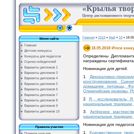
«Крылья твор
Центр дистанционного творч
Главная
»
2018
»
Май
»
18
» 18.05
Меню сайта
Главная
18.05.2018 Итоги кон
Детские конкурсы
Определены Дипломанты
Конкурсы для педагогов
награждены сертификатам
Оценка победителей
Варианты дипломов 2
Номинации для детей:
Варианты дипломов 3
1.
Декоративно-приклад
Варианты дипломов 4
конструирование, Сцен
Варианты дипломов 5
домашние питомцы, Фот
Варианты дипломов 6
Олимпийские резервы, Ро
Варианты дипломов 7
2.
Я - исследователь, Я
Варианты дипломов 8
национальные традиции, 
Варианты дипломов 9
3.
Актёрское мастерст
Варианты дипломов 10
национальные традиции,
Номинации для педагогов
Правила участия
1.
Художественное твор
Правила участия