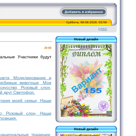
Добавить в избранное
Суббота, 08.08.2026, 03:56
|
RSS
Новый дизайн
20:00
альные Участники будут
газета, Моделирование и
 любимые животные, Мои
кусство, Розовый слон,
й друг Светофор.
стория моей семьи, Наши
во, Розовый слон, Наши
позиция.
Новый дизайн
 национальные традиции,