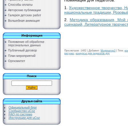
Способы оплаты
1.
Художественное творчество, Н
Авторские публикации
национальные традиции, Розовый
Галерея детских работ
2.
Методика образования, Мой 
Волшебная анимация
сценарий, Литературное творчест
Информация
Положение об обработке
персональных данных
Публичный договор
Просмотров
:
1482
|
Добавил
:
Модератор3
|
Теги
:
ко
рисунко
,
конкурсы для педагогов доу
План мероприятий
Оргкомитет
Поиск
Друзья сайта
Официальный блог
Сообщество uCoz
FAQ по системе
Инструкции для uCoz