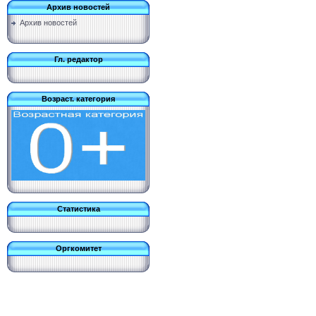
Архив новостей
Архив новостей
Гл. редактор
Возраст. категория
Статистика
Оргкомитет