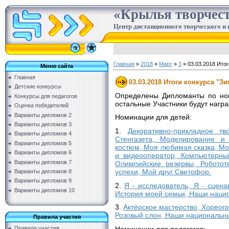
«Крылья творчес
Центр дистанционного творческого и 
Главная
»
2018
»
Март
»
3
» 03.03.2018 Итог
Меню сайта
Главная
03.03.2018 Итоги конкурса "Зи
Детские конкурсы
Определены Дипломанты по ном
Конкурсы для педагогов
остальные Участники будут нагр
Оценка победителей
Варианты дипломов 2
Номинации для детей:
Варианты дипломов 3
1.
Декоративно-прикладное тв
Варианты дипломов 4
Стенгазета, Моделирование и 
Варианты дипломов 5
костюм, Моя любимая сказка, М
Варианты дипломов 6
и видеооператор, Компьютерный
Варианты дипломов 7
Олимпийские резервы, Роботот
успехи, Мой друг Светофор.
Варианты дипломов 8
Варианты дипломов 9
2.
Я - исследователь, Я - сцена
Варианты дипломов 10
История моей семьи, Наши нацио
3.
Актёрское мастерство, Хореог
Розовый слон, Наши национальны
Правила участия
Номинации для педагогов:
Правила участия