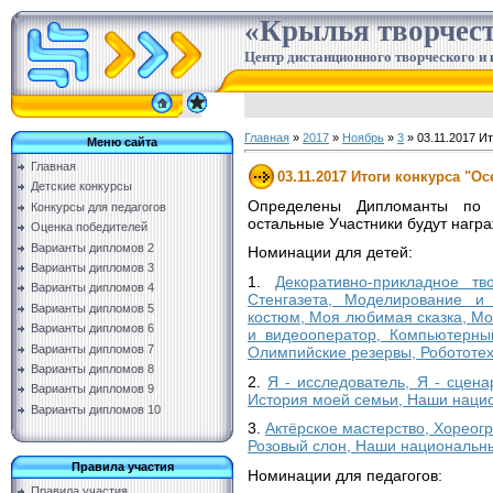
«Крылья творчес
Центр дистанционного творческого и 
Главная
»
2017
»
Ноябрь
»
3
» 03.11.2017 Ит
Меню сайта
Главная
03.11.2017 Итоги конкурса "Ос
Детские конкурсы
Определены Дипломанты по н
Конкурсы для педагогов
остальные Участники будут нагр
Оценка победителей
Варианты дипломов 2
Номинации для детей:
Варианты дипломов 3
1.
Декоративно-прикладное тв
Варианты дипломов 4
Стенгазета, Моделирование и 
Варианты дипломов 5
костюм, Моя любимая сказка, М
Варианты дипломов 6
и видеооператор, Компьютерный
Варианты дипломов 7
Олимпийские резервы, Робототех
Варианты дипломов 8
2.
Я - исследователь, Я - сцена
Варианты дипломов 9
История моей семьи, Наши нацио
Варианты дипломов 10
3.
Актёрское мастерство, Хореог
Розовый слон, Наши национальны
Правила участия
Номинации для педагогов:
Правила участия