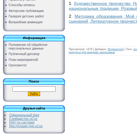
1.
Художественное творчество, Н
Способы оплаты
национальные традиции, Розовый
Авторские публикации
2.
Методика образования, Мой 
Галерея детских работ
сценарий, Литературное творчест
Волшебная анимация
Информация
Положение об обработке
персональных данных
Просмотров
:
1479
|
Добавил
:
Модератор3
|
Теги
:
ко
конкурсы для младших школьников
Публичный договор
План мероприятий
Оргкомитет
Поиск
Друзья сайта
Официальный блог
Сообщество uCoz
FAQ по системе
Инструкции для uCoz