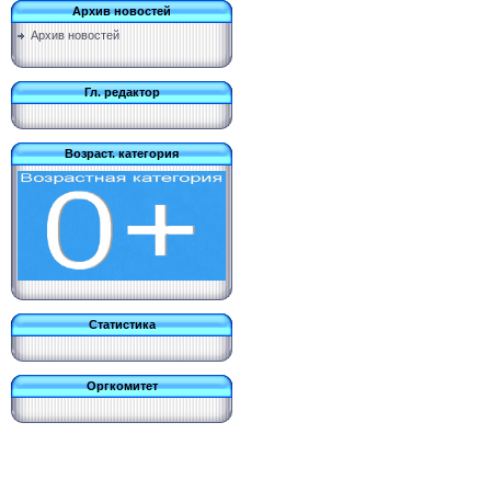
Архив новостей
Архив новостей
Гл. редактор
Возраст. категория
Статистика
Оргкомитет