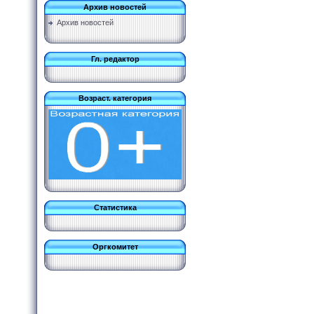
Архив новостей
Архив новостей
Гл. редактор
Возраст. категория
Статистика
Оргкомитет