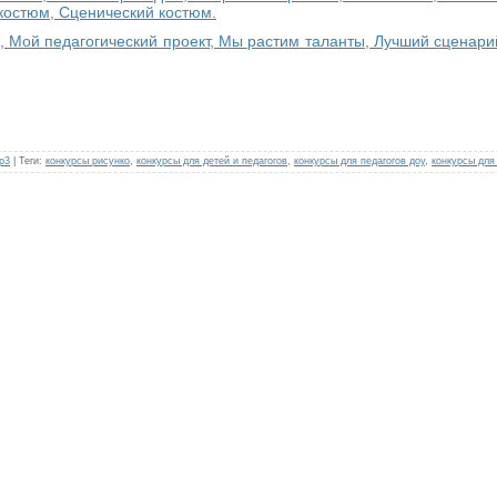
костюм, Сценический костюм.
 Мой педагогический проект, Мы растим таланты, Лучший сценари
р3
|
Теги
:
конкурсы рисунко
,
конкурсы для детей и педагогов
,
конкурсы для педагогов доу
,
конкурсы для