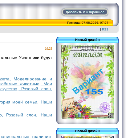
Добавить в избранное
Пятница, 07.08.2026, 07:27
|
RSS
Новый дизайн
10:25
тальные Участники будут
газета, Моделирование и
 любимые животные, Мои
кусство, Розовый слон,
стория моей семьи, Наши
во, Розовый слон, Наши
Новый дизайн
 национальные традиции,