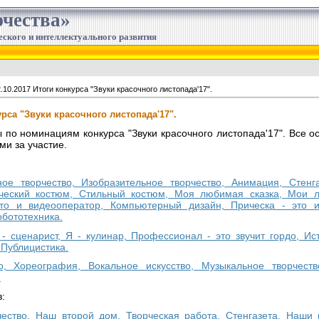
чества»
еского и интеллектуального развития
.10.2017 Итоги конкурса "Звуки красочного листопада'17".
урса "Звуки красочного листопада'17".
о номинациям конкурса "Звуки красочного листопада'17". Все ос
и за участие.
ное творчество, Изобразительное творчество, Анимация, Стен
ический костюм, Стильный костюм, Моя любимая сказка, Мои
о и видеооператор, Компьютерный дизайн, Прическа - это ис
бототехника.
 - сценарист, Я - кулинар, Профессионал - это звучит гордо, И
Публицистика.
во, Хореография, Вокальное искусство, Музыкальное творчест
.
:
чество, Наш второй дом, Творческая работа, Стенгазета, Наши