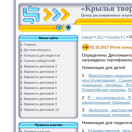
«Крылья твор
Центр дистанционного творч
Главная
»
2017
»
Октябрь
»
2
» 02
Меню сайта
Главная
02.10.2017 Итоги конк
Детские конкурсы
Определены Дипломанты п
Конкурсы для педагогов
награждены сертификатам
Оценка победителей
Варианты дипломов 2
Номинации для детей:
Варианты дипломов 3
1.
Декоративно-приклад
Варианты дипломов 4
конструирование, Сцен
Варианты дипломов 5
домашние питомцы, Фот
Варианты дипломов 6
Олимпийские резервы, Ро
Варианты дипломов 7
2.
Я - исследователь, Я
Варианты дипломов 8
национальные традиции, 
Варианты дипломов 9
3.
Актёрское мастерст
Варианты дипломов 10
национальные традиции
Номинации для педагогов
Правила участия
1.
Художественное твор
Правила участия