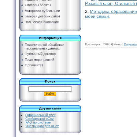
Розовый слон, Стильный 
Способы оплаты
Авторские публикации
2.
Методика образования,
моей семьи.
Галерея детских работ
Волшебная анимация
Информация
Просмотров
:
1399
|
Добавил
:
Модерато
Положение об обработке
персональных данных
Публичный договор
План мероприятий
Оргкомитет
Поиск
Друзья сайта
Официальный блог
Сообщество uCoz
FAQ по системе
Инструкции для uCoz