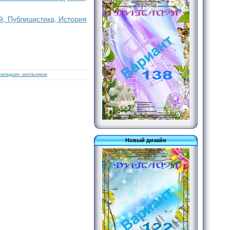
й, Публицистика, История
 младших школьников
Новый дизайн