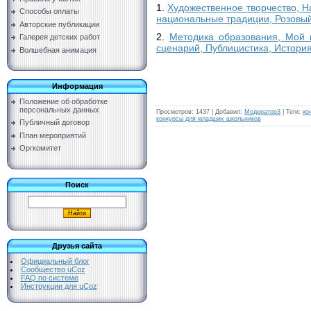
1.
Художественное творчество, Н
Способы оплаты
национальные традиции, Розовый
Авторские публикации
2.
Методика образования, Мой 
Галерея детских работ
сценарий, Публицистика, Истори
Волшебная анимация
Информация
Положение об обработке
персональных данных
Просмотров
:
1437
|
Добавил
:
Модератор3
|
Теги
:
ко
конкурсы для младших школьников
Публичный договор
План мероприятий
Оргкомитет
Поиск
Друзья сайта
Официальный блог
Сообщество uCoz
FAQ по системе
Инструкции для uCoz