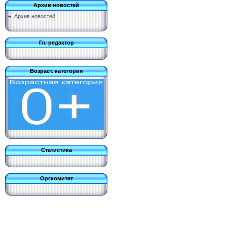
Архив новостей
Архив новостей
Гл. редактор
Возраст. категория
Статистика
Оргкомитет