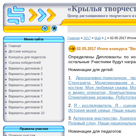
«Крылья творчес
Центр дистанционного творческого и 
Главная
»
2017
»
Май
»
2
» 02.05.2017 Итоги
Меню сайта
Главная
02.05.2017 Итоги конкурса "В
Детские конкурсы
Определены Дипломанты по ном
Конкурсы для педагогов
остальные Участники будут нагр
Оценка победителей
Варианты дипломов 2
Номинации для детей:
Варианты дипломов 3
1.
Декоративно-прикладное тв
Варианты дипломов 4
Стенгазета, Моделирование и 
Варианты дипломов 5
костюм, Моя любимая сказка, М
Варианты дипломов 6
и видео оператор, Компьютерны
Варианты дипломов 7
Олимпийские резервы, Робототех
Варианты дипломов 8
2.
Я - исследователь, Я - сцена
Варианты дипломов 9
История моей семьи, Наши нацио
Варианты дипломов 10
3.
Актерское мастерство, Хореог
Розовый слон, Наши национальн
Правила участия
Номинации для педагогов:
Правила участия