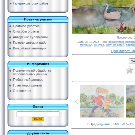
Галерея детских работ
Правила участия
Правила участия
Способы оплаты
Авторские публикации
Просмотров
: 
Дата
: 23.11.2023 |
Теги
:
декоративно-прикла
Галерея детских работ
материал
,
конкурс
,
рисунки детей
,
поделк
Волшебная анимация
Просмотреть ф
Информация
Положение об обработке
персональных данных
Публичный договор
План мероприятий
Оргкомитет
Поиск
« Предыдущая
|
569
570
571
5
Друзья сайта