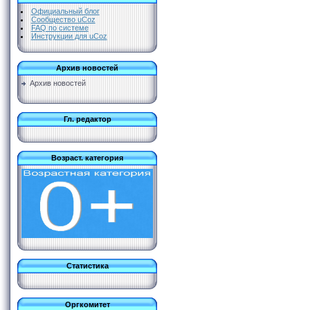
Официальный блог
Сообщество uCoz
FAQ по системе
Инструкции для uCoz
Архив новостей
Архив новостей
Гл. редактор
Возраст. категория
Статистика
Оргкомитет