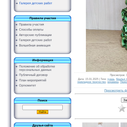
Галерея детских работ
Правила участия
Правила участия
Способы оплаты
Авторские публикации
Галерея детских работ
Волшебная анимация
Информация
Положение об обработке
персональных данных
Публичный договор
Просмотров
: 
Дата
: 15.01.2025 |
Теги
:
гуашь
,
Крылья 
План мероприятий
прикладное творчество
,
керамика
,
Прир
Оргкомитет
Просмотреть ф
Поиск
Друзья сайта