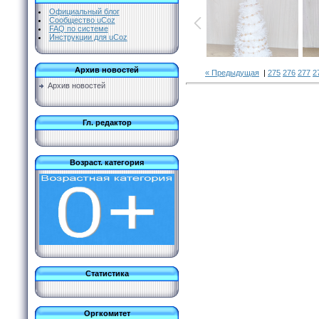
Официальный блог
Сообщество uCoz
FAQ по системе
Инструкции для uCoz
Архив новостей
« Предыдущая
|
275
276
277
2
Архив новостей
Гл. редактор
Возраст. категория
Статистика
Оргкомитет