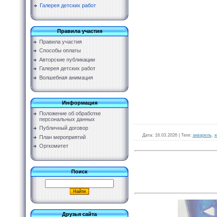
Галерея детских работ
Правила участия
Правила участия
Способы оплаты
Авторские публикации
Галерея детских работ
Волшебная анимация
Информация
Положение об обработке
персональных данных
Публичный договор
Дата
: 16.03.2026 |
Теги
:
акварель
,
к
План мероприятий
Оргкомитет
Поиск
Друзья сайта