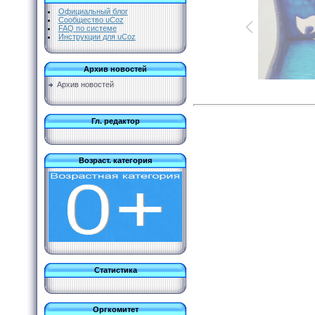
Официальный блог
Сообщество uCoz
FAQ по системе
Инструкции для uCoz
Архив новостей
Архив новостей
Гл. редактор
Возраст. категория
Статистика
Оргкомитет