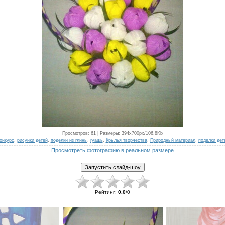
Просмотров
: 61 |
Размеры
: 394x700px/106.8Kb
онкурс
,
рисунки детей
,
поделки из глины
,
гуашь
,
Крылья творчества
,
Природный материал
,
поделки дет
Просмотреть фотографию в реальном размере
Рейтинг
:
0.0
/
0