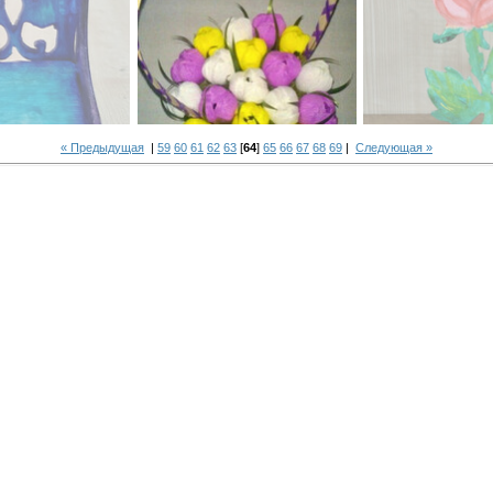
« Предыдущая
|
59
60
61
62
63
[
64
]
65
66
67
68
69
|
Следующая »