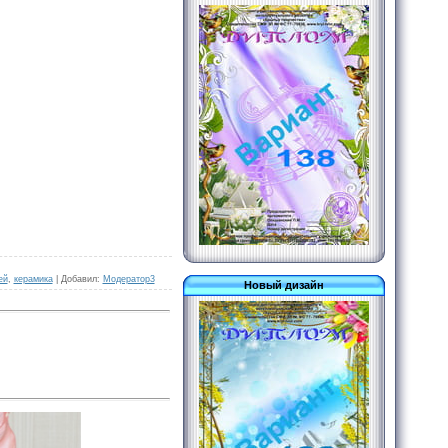
ей
,
керамика
|
Добавил
:
Модератор3
Новый дизайн