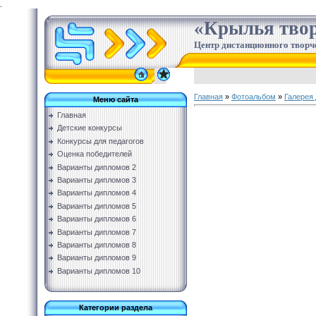
.
«Крылья твор
Центр дистанционного творч
Главная
»
Фотоальбом
»
Галерея 
Меню сайта
Главная
Детские конкурсы
Конкурсы для педагогов
Оценка победителей
Варианты дипломов 2
Варианты дипломов 3
Варианты дипломов 4
Варианты дипломов 5
Варианты дипломов 6
Варианты дипломов 7
Варианты дипломов 8
Варианты дипломов 9
Варианты дипломов 10
Категории раздела