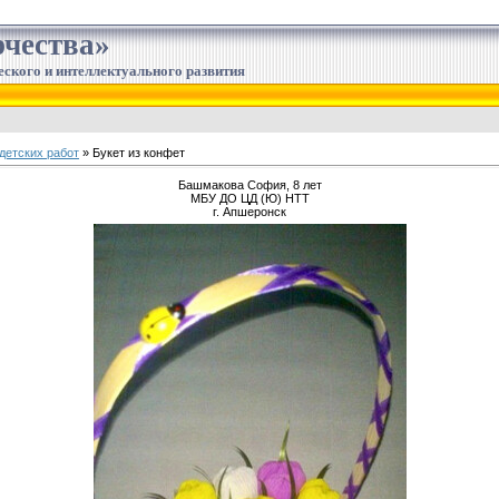
чества»
еского и интеллектуального развития
детских работ
» Букет из конфет
Башмакова София, 8 лет
МБУ ДО ЦД (Ю) НТТ
г. Апшеронск