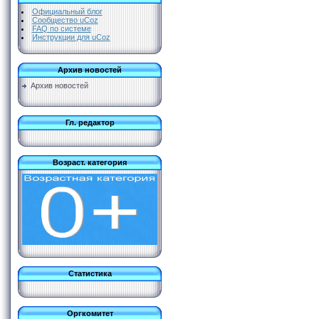
Официальный блог
Сообщество uCoz
FAQ по системе
Инструкции для uCoz
Архив новостей
Архив новостей
Гл. редактор
Возраст. категория
Статистика
Оргкомитет