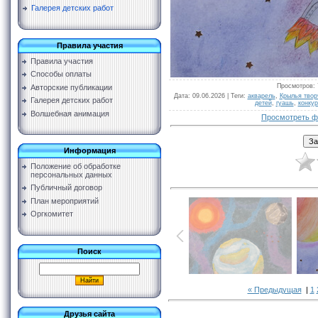
Галерея детских работ
Правила участия
Правила участия
Способы оплаты
Просмотров
:
Авторские публикации
Дата
: 09.06.2026 |
Теги
:
акварель
,
Крылья твор
Галерея детских работ
детей
,
гуашь
,
конкур
Волшебная анимация
Просмотреть ф
Информация
Положение об обработке
персональных данных
Публичный договор
План мероприятий
Оргкомитет
Поиск
« Предыдущая
|
1
Друзья сайта