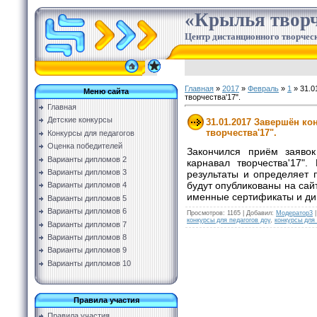
«Крылья творч
Центр дистанционного творческ
Главная
»
2017
»
Февраль
»
1
» 31.0
Меню сайта
творчества'17".
Главная
Детские конкурсы
31.01.2017 Завершён ко
творчества'17".
Конкурсы для педагогов
Оценка победителей
Закончился приём заявок
Варианты дипломов 2
карнавал творчества'17
".
Варианты дипломов 3
результаты и определяет 
будут опубликованы на сай
Варианты дипломов 4
именные сертификаты и ди
Варианты дипломов 5
Варианты дипломов 6
Просмотров
:
1165
|
Добавил
:
Модератор3
конкурсы для педагогов доу
,
конкурсы для
Варианты дипломов 7
Варианты дипломов 8
Варианты дипломов 9
Варианты дипломов 10
Правила участия
Правила участия