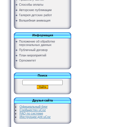
Способы оплаты
Авторские публикации
Галерея детских работ
Волшебная анимация
Информация
Положение об обработке
персональных данных
Публичный договор
План мероприятий
Оргкомитет
Поиск
Друзья сайта
Официальный блог
Сообщество uCoz
FAQ по системе
Инструкции для uCoz