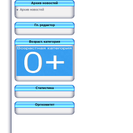
Архив новостей
Архив новостей
Гл. редактор
Возраст. категория
Статистика
Оргкомитет