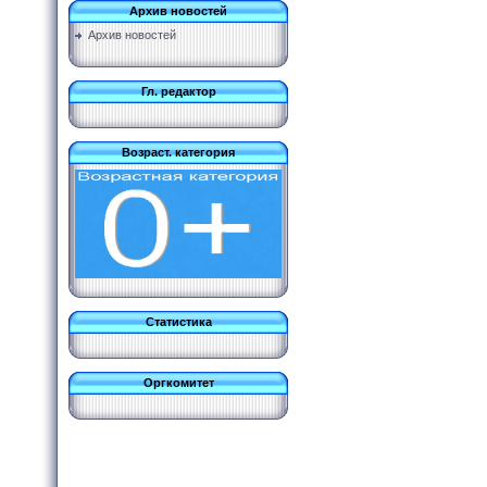
Архив новостей
Архив новостей
Гл. редактор
Возраст. категория
Статистика
Оргкомитет