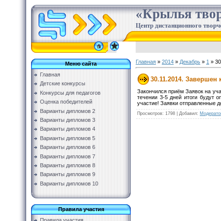
«Крылья твор
Центр дистанционного творч
Главная
»
2014
»
Декабрь
»
1
» 30
Меню сайта
Главная
30.11.2014. Завершен
Детские конкурсы
Закончился приём Заявок на уча
Конкурсы для педагогов
течении 3-5 дней итоги будут
Оценка победителей
участие! Заявки отправленные до
Варианты дипломов 2
Просмотров
:
1798
|
Добавил
:
Модерато
Варианты дипломов 3
Варианты дипломов 4
Варианты дипломов 5
Варианты дипломов 6
Варианты дипломов 7
Варианты дипломов 8
Варианты дипломов 9
Варианты дипломов 10
Правила участия
Правила участия