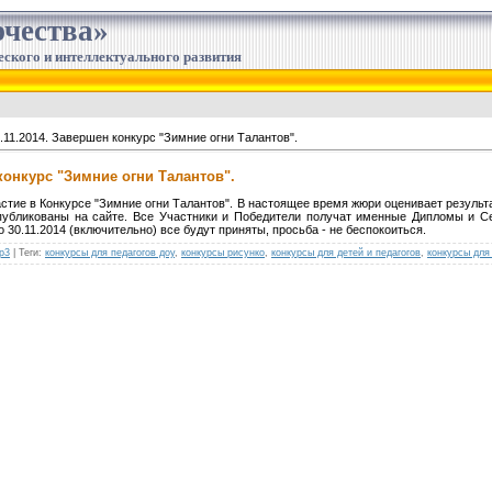
чества»
еского и интеллектуального развития
.11.2014. Завершен конкурс "Зимние огни Талантов".
 конкурс "Зимние огни Талантов".
стие в Конкурсе "Зимние огни Талантов". В настоящее время жюри оценивает результ
 опубликованы на сайте. Все Участники и Победители получат именные Дипломы и
 30.11.2014 (включительно) все будут приняты, просьба - не беспокоиться.
р3
|
Теги
:
конкурсы для педагогов доу
,
конкурсы рисунко
,
конкурсы для детей и педагогов
,
конкурсы для