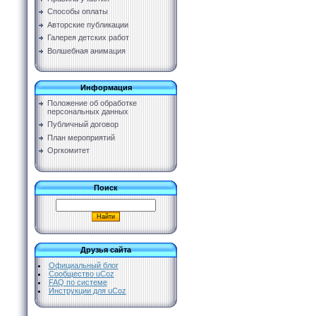
Способы оплаты
Авторские публикации
Галерея детских работ
Волшебная анимация
Информация
Положение об обработке
персональных данных
Публичный договор
План мероприятий
Оргкомитет
Поиск
Друзья сайта
Официальный блог
Сообщество uCoz
FAQ по системе
Инструкции для uCoz