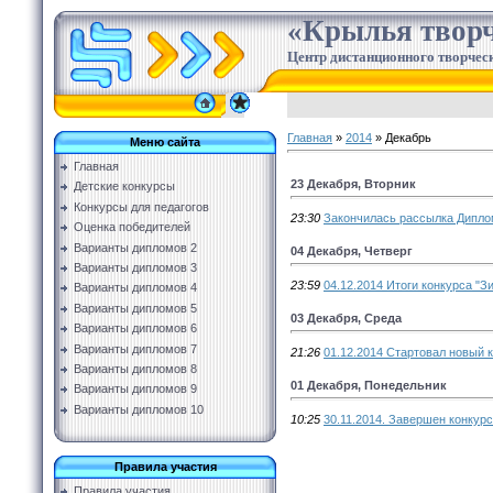
«Крылья творч
Центр дистанционного творческ
Главная
»
2014
»
Декабрь
Меню сайта
Главная
23 Декабря, Вторник
Детские конкурсы
Конкурсы для педагогов
23:30
Закончилась рассылка Дипло
Оценка победителей
Варианты дипломов 2
04 Декабря, Четверг
Варианты дипломов 3
23:59
04.12.2014 Итоги конкурса "З
Варианты дипломов 4
Варианты дипломов 5
03 Декабря, Среда
Варианты дипломов 6
Варианты дипломов 7
21:26
01.12.2014 Стартовал новый к
Варианты дипломов 8
01 Декабря, Понедельник
Варианты дипломов 9
Варианты дипломов 10
10:25
30.11.2014. Завершен конкурс
Правила участия
Правила участия