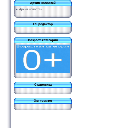
Архив новостей
Архив новостей
Гл. редактор
Возраст. категория
Статистика
Оргкомитет