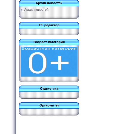
Архив новостей
Архив новостей
Гл. редактор
Возраст. категория
Статистика
Оргкомитет