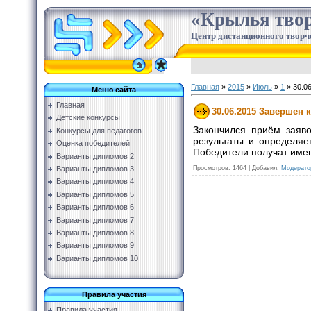
«Крылья твор
Центр дистанционного творч
Главная
»
2015
»
Июль
»
1
» 30.0
Меню сайта
Главная
30.06.2015 Завершен 
Детские конкурсы
Закончился приём заяво
Конкурсы для педагогов
результаты и определяе
Оценка победителей
Победители получат име
Варианты дипломов 2
Просмотров
:
1464
|
Добавил
:
Модерато
Варианты дипломов 3
Варианты дипломов 4
Варианты дипломов 5
Варианты дипломов 6
Варианты дипломов 7
Варианты дипломов 8
Варианты дипломов 9
Варианты дипломов 10
Правила участия
Правила участия