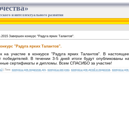
чества»
еского и интеллектуального развития
6.2015 Завершен конкурс "Радуга ярких Талантов".
конкурс "Радуга ярких Талантов".
к на участие в конкурсе "Радуга ярких Талантов". В настоящ
т победителей. В течении 3-5 дней итоги будут опубликованы на
нные сертификаты и дипломы. Всем СПАСИБО за участие!
р3
|
Теги
:
конкурсы для педагогов доу
,
конкурсы рисунко
,
конкурсы для детей и педагогов
,
конкурсы для