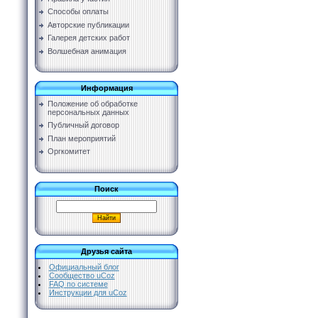
Способы оплаты
Авторские публикации
Галерея детских работ
Волшебная анимация
Информация
Положение об обработке
персональных данных
Публичный договор
План мероприятий
Оргкомитет
Поиск
Друзья сайта
Официальный блог
Сообщество uCoz
FAQ по системе
Инструкции для uCoz