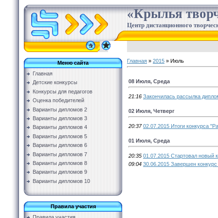
«Крылья творч
Центр дистанционного творческ
Главная
»
2015
»
Июль
Меню сайта
Главная
08 Июля, Среда
Детские конкурсы
Конкурсы для педагогов
21:16
Закончилась рассылка дипло
Оценка победителей
Варианты дипломов 2
02 Июля, Четверг
Варианты дипломов 3
20:37
02.07.2015 Итоги конкурса "Р
Варианты дипломов 4
Варианты дипломов 5
01 Июля, Среда
Варианты дипломов 6
Варианты дипломов 7
20:35
01.07.2015 Стартовал новый 
Варианты дипломов 8
09:04
30.06.2015 Завершен конкурс 
Варианты дипломов 9
Варианты дипломов 10
Правила участия
Правила участия