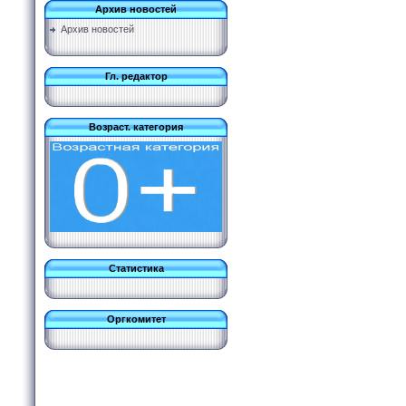
Архив новостей
Архив новостей
Гл. редактор
Возраст. категория
Статистика
Оргкомитет