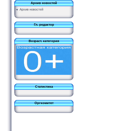
Архив новостей
Архив новостей
Гл. редактор
Возраст. категория
Статистика
Оргкомитет