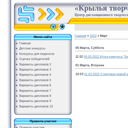
«Крылья творч
Центр дистанционного творческ
Главная
»
2022
»
Март
Меню сайта
Главная
05 Марта, Суббота
Детские конкурсы
Конкурсы для педагогов
11:52
05.03.2022 Итоги конкурса "З
Оценка победителей
Варианты дипломов 2
01 Марта, Вторник
Варианты дипломов 3
10:53
01.03.2022 Стартовал новый к
Варианты дипломов 4
Варианты дипломов 5
Варианты дипломов 6
Варианты дипломов 7
Варианты дипломов 8
Варианты дипломов 9
Варианты дипломов 10
Правила участия
Правила участия