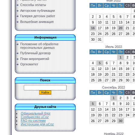
Май 2022
Способы оплаты
Пн
Вт
Ср
Чт
Пт
Сб
В
Авторские публикации
Галерея детских работ
2
3
4
5
6
7
Волшебная анимация
9
10
11
12
13
14
1
16
17
18
19
20
21
2
23
24
25
26
27
28
2
Информация
30
31
Положение об обработке
Июль 2022
персональных данных
Пн
Вт
Ср
Чт
Пт
Сб
В
Публичный договор
1
2
План мероприятий
4
5
6
7
8
9
1
Оргкомитет
11
12
13
14
15
16
1
18
19
20
21
22
23
2
25
26
27
28
29
30
3
Поиск
Сентябрь 2022
Пн
Вт
Ср
Чт
Пт
Сб
В
1
2
3
5
6
7
8
9
10
1
Друзья сайта
12
13
14
15
16
17
1
Официальный блог
19
20
21
22
23
24
2
Сообщество uCoz
FAQ по системе
26
27
28
29
30
Инструкции для uCoz
Ноябрь 2022