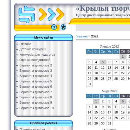
«Крылья творч
Центр дистанционного творческ
Главная
»
2022
Меню сайта
Главная
Январь 2022
Детские конкурсы
Пн
Вт
Ср
Чт
Пт
Сб
В
Конкурсы для педагогов
1
Оценка победителей
3
4
5
6
7
8
Варианты дипломов 2
10
11
12
13
14
15
1
Варианты дипломов 3
17
18
19
20
21
22
2
Варианты дипломов 4
24
25
26
27
28
29
3
Варианты дипломов 5
31
Варианты дипломов 6
Март 2022
Варианты дипломов 7
Пн
Вт
Ср
Чт
Пт
Сб
В
Варианты дипломов 8
1
2
3
4
5
Варианты дипломов 9
7
8
9
10
11
12
1
Варианты дипломов 10
14
15
16
17
18
19
2
21
22
23
24
25
26
2
Правила участия
28
29
30
31
Правила участия