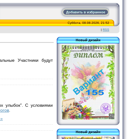
Добавить в избранное
Суббота, 08.08.2026, 21:52
|
RSS
Новый дизайн
альные Участники будут
ых улыбок". С условиями
гогов
.
 »
Новый дизайн