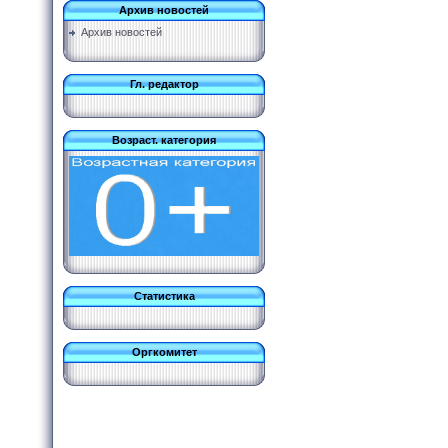
Архив новостей
Архив новостей
Гл. редактор
Возраст. категория
Статистика
Оргкомитет