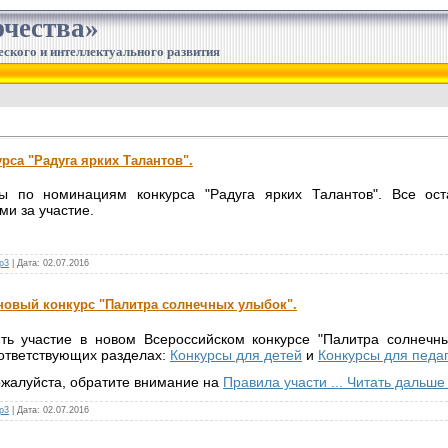
чества»
еского и интеллектуального развития
урса "Радуга ярких Талантов".
 по номинациям конкурса "Радуга ярких Талантов". Все ост
и за участие.
р3
|
Дата:
02.07.2016
 новый конкурс "Палитра солнечных улыбок".
ь участие в новом Всероссийском конкурсе "Палитра солнечн
ответствующих разделах:
Конкурсы для детей
и
Конкурсы для педа
ожалуйста, обратите внимание на
Правила участи
...
Читать дальше
р3
|
Дата:
02.07.2016