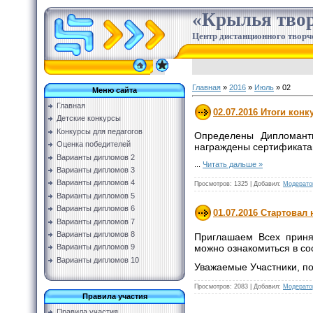
«Крылья твор
Центр дистанционного творч
Главная
»
2016
»
Июль
»
02
Меню сайта
Главная
02.07.2016 Итоги конк
Детские конкурсы
Конкурсы для педагогов
Определены Дипломанты
Оценка победителей
награждены сертификатам
Варианты дипломов 2
...
Читать дальше »
Варианты дипломов 3
Варианты дипломов 4
Просмотров:
1325
|
Добавил:
Модерато
Варианты дипломов 5
Варианты дипломов 6
01.07.2016 Стартовал
Варианты дипломов 7
Варианты дипломов 8
Приглашаем Всех принят
можно ознакомиться в со
Варианты дипломов 9
Варианты дипломов 10
Уважаемые Участники, п
Просмотров:
2083
|
Добавил:
Модерато
Правила участия
Правила участия