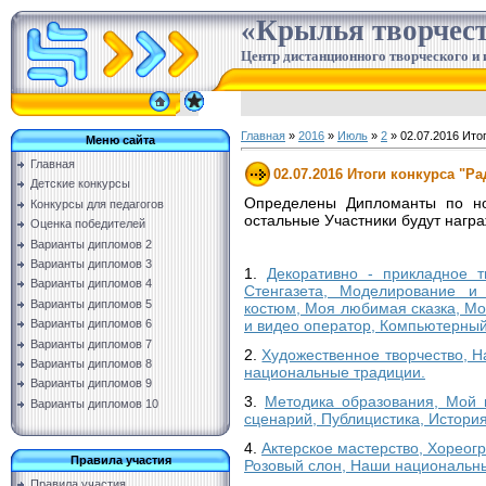
«Крылья творчес
Центр дистанционного творческого и 
Главная
»
2016
»
Июль
»
2
» 02.07.2016 Ито
Меню сайта
Главная
02.07.2016 Итоги конкурса "Ра
Детские конкурсы
Определены Дипломанты по ном
Конкурсы для педагогов
остальные Участники будут нагр
Оценка победителей
Варианты дипломов 2
Варианты дипломов 3
1.
Декоративно - прикладное т
Варианты дипломов 4
Стенгазета, Моделирование и 
Варианты дипломов 5
костюм, Моя любимая сказка, М
и видео оператор, Компьютерный 
Варианты дипломов 6
Варианты дипломов 7
2.
Художественное творчество, Н
Варианты дипломов 8
национальные традиции.
Варианты дипломов 9
3.
Методика образования, Мой 
Варианты дипломов 10
сценарий, Публицистика, Истори
4.
Актерское мастерство, Хореог
Правила участия
Розовый слон, Наши национальн
Правила участия