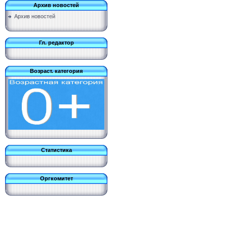
Архив новостей
Архив новостей
Гл. редактор
Возраст. категория
Статистика
Оргкомитет