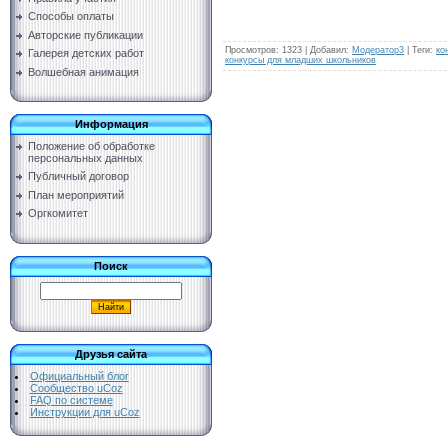
Способы оплаты
Авторские публикации
Просмотров
:
1323
|
Добавил
:
Модератор3
|
Теги
:
ко
Галерея детских работ
конкурсы для младших школьников
Волшебная анимация
Информация
Положение об обработке
персональных данных
Публичный договор
План мероприятий
Оргкомитет
Поиск
Друзья сайта
Официальный блог
Сообщество uCoz
FAQ по системе
Инструкции для uCoz