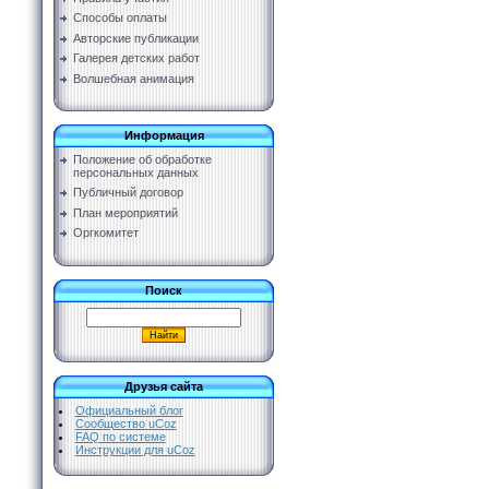
Способы оплаты
Авторские публикации
Галерея детских работ
Волшебная анимация
Информация
Положение об обработке
персональных данных
Публичный договор
План мероприятий
Оргкомитет
Поиск
Друзья сайта
Официальный блог
Сообщество uCoz
FAQ по системе
Инструкции для uCoz