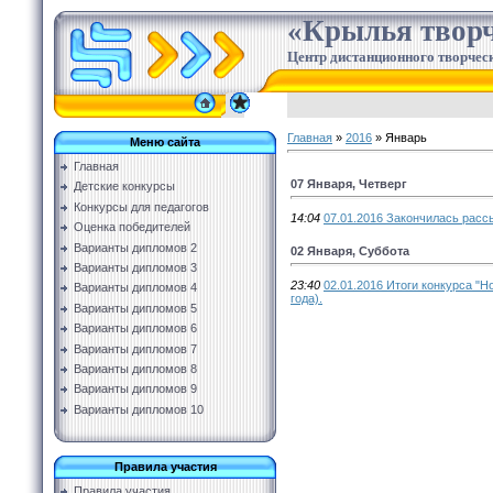
«Крылья творч
Центр дистанционного творческ
Главная
»
2016
»
Январь
Меню сайта
Главная
07 Января, Четверг
Детские конкурсы
Конкурсы для педагогов
14:04
07.01.2016 Закончилась расс
Оценка победителей
Варианты дипломов 2
02 Января, Суббота
Варианты дипломов 3
23:40
02.01.2016 Итоги конкурса "Н
Варианты дипломов 4
года).
Варианты дипломов 5
Варианты дипломов 6
Варианты дипломов 7
Варианты дипломов 8
Варианты дипломов 9
Варианты дипломов 10
Правила участия
Правила участия