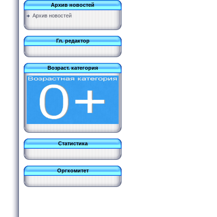
Архив новостей
Архив новостей
Гл. редактор
Возраст. категория
Статистика
Оргкомитет