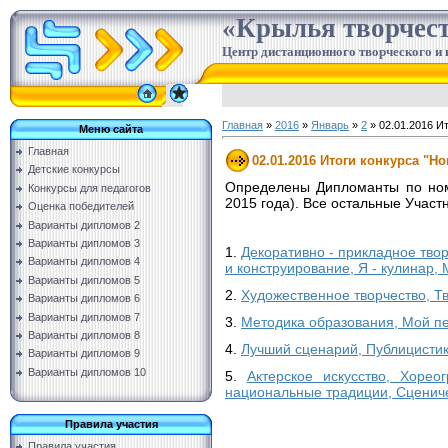
«Крылья творчес
Центр дистанционного творческого и 
Главная
»
2016
»
Январь
»
2
» 02.01.2016 Ит
Меню сайта
Главная
02.01.2016 Итоги конкурса "Н
Детские конкурсы
Определены Дипломанты по номи
Конкурсы для педагогов
2015 года). Все остальные Участ
Оценка победителей
Варианты дипломов 2
Варианты дипломов 3
1.
Декоративно - прикладное тво
Варианты дипломов 4
и конструирование, Я - кулинар
Варианты дипломов 5
2.
Художественное творчество, Т
Варианты дипломов 6
Варианты дипломов 7
3.
Методика образования, Мой пе
Варианты дипломов 8
4.
Лучший сценарий, Публицистик
Варианты дипломов 9
Варианты дипломов 10
5.
Актерское искусство, Хорео
национальные традиции, Сценич
Правила участия
Правила участия