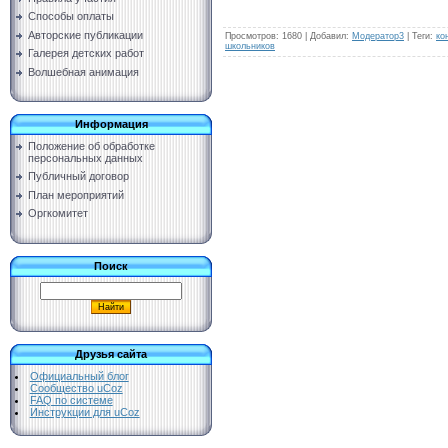
Способы оплаты
Авторские публикации
Просмотров
:
1680
|
Добавил
:
Модератор3
|
Теги
:
ко
школьников
Галерея детских работ
Волшебная анимация
Информация
Положение об обработке
персональных данных
Публичный договор
План мероприятий
Оргкомитет
Поиск
Друзья сайта
Официальный блог
Сообщество uCoz
FAQ по системе
Инструкции для uCoz