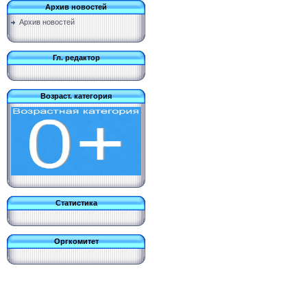
Архив новостей
Архив новостей
Гл. редактор
Возраст. категория
Статистика
Оргкомитет